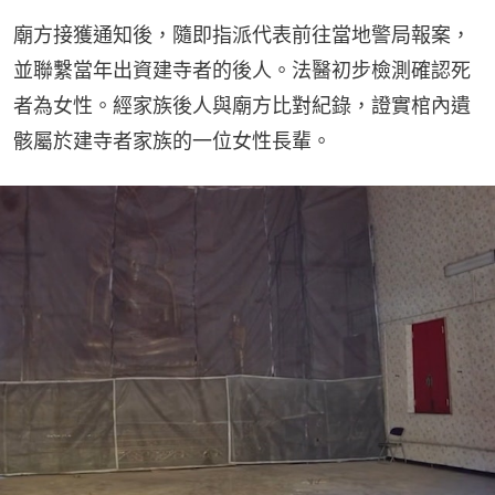
廟方接獲通知後，隨即指派代表前往當地警局報案，
並聯繫當年出資建寺者的後人。法醫初步檢測確認死
者為女性。經家族後人與廟方比對紀錄，證實棺內遺
骸屬於建寺者家族的一位女性長輩。