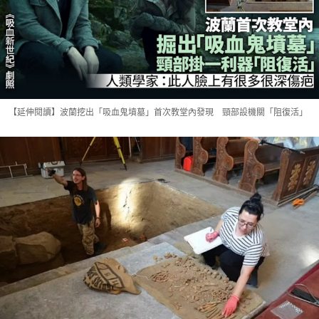
【延伸閱讀】波蘭挖出「吸血鬼墳墓」首次教堂內發現 頸部設機關「阻復活」