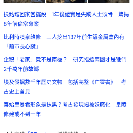
撿骷髏回家當擺設 1年後證實是失蹤人士頭骨 驚揭
8年前倫常命案
比利時噴泉維修 工人挖出137年前生鏽金屬盒內有
「前市長心臟」
企鵝「老家」竟不是南極？ 研究指這兩國才是牠們
2千萬年前故鄉
埃及發掘數千年歷史文物 包括完整《亡靈書》 考
古史上首見
秦始皇暴君形象是抹黑？考古發現揭被妖魔化 皇陵
修建或不到十年