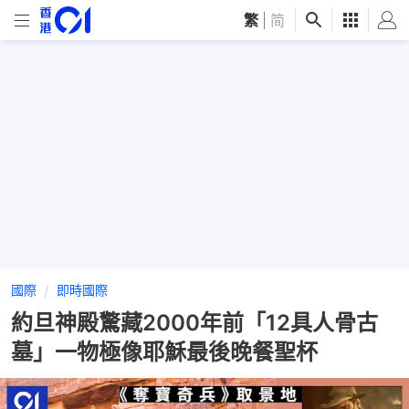
繁
|
简
國際
即時國際
約旦神殿驚藏2000年前「12具人骨古
墓」一物極像耶穌最後晚餐聖杯