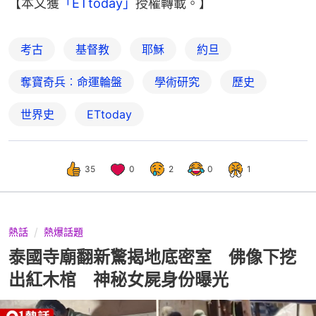
【本文獲
「ETtoday」
授權轉載。】
考古
基督教
耶穌
約旦
奪寶奇兵︰命運輪盤
學術研究
歷史
世界史
ETtoday
35
0
2
0
1
熱話
熱爆話題
泰國寺廟翻新驚揭地底密室 佛像下挖
出紅木棺 神秘女屍身份曝光