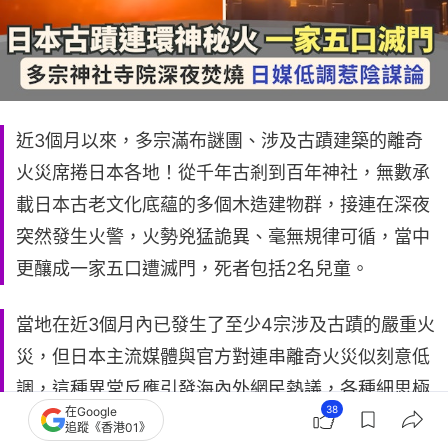
近3個月以來，多宗滿布謎團、涉及古蹟建築的離奇
火災席捲日本各地！從千年古剎到百年神社，無數承
載日本古老文化底蘊的多個木造建物群，接連在深夜
突然發生火警，火勢兇猛詭異、毫無規律可循，當中
更釀成一家五口遭滅門，死者包括2名兒童。
當地在近3個月內已發生了至少4宗涉及古蹟的嚴重火
災，但日本主流媒體與官方對連串離奇火災似刻意低
調，這種異常反應引發海內外網民熱議，各種細思極
38
在Google
恐的陰謀論甚囂塵上，甚至指這些火災或許不是單純
追蹤《香港01》