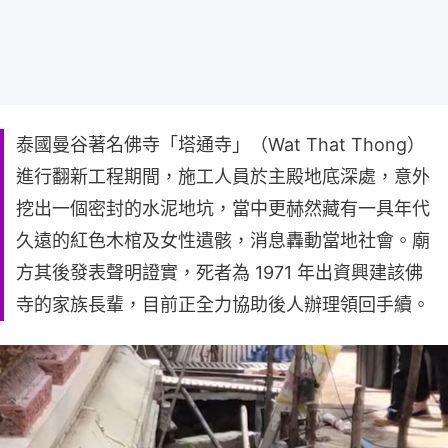
泰國曼谷著名佛寺「塔通寺」（Wat That Thong）
進行翻新工程期間，施工人員於主殿地底深處，意外
挖出一個密封的水泥地坑，當中更赫然藏有一具年代
久遠的紅色木棺及女性遺骸，消息轟動當地社會。廟
方其後發表聲明證實，死者為 1971 年出資興建該佛
寺的家族長輩，目前正全力協助後人辦理領回手續。