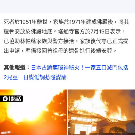
死者於1951年離世，家族於1971年建成佛殿後，將其
遺骨安放於佛殿地底。塔通寺官方於7月19日表示，
已協助林帕蓬家族與警方接洽，家族後代亦已正式提
出申請，準備接回曾祖母的遺骨進行後續安葬。
其他報道：
日本古蹟連環神秘火！一家五口滅門包括
2兒童　日媒低調惹陰謀論