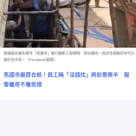
泰國曼谷著名佛寺「塔通寺」進行翻新工程期間，挖出藏有一具女性遺骸的年代久
遠紅色木棺。（Facebook截圖）
馬國寺廟買衣紙！員工稱「沒錢找」將鈔票撕半 報
警離奇不獲受理