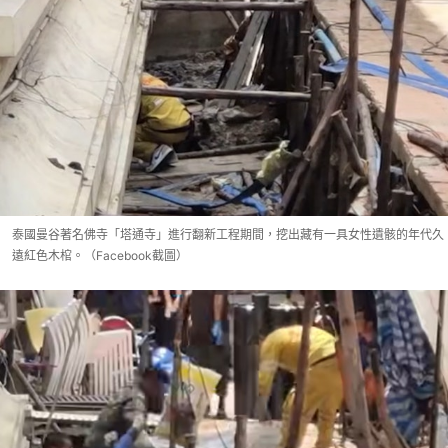
泰國曼谷著名佛寺「塔通寺」進行翻新工程期間，挖出藏有一具女性遺骸的年代久
遠紅色木棺。（Facebook截圖）