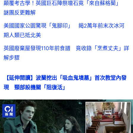
顛覆考古學！英國巨石陣祭壇石竟「來自蘇格蘭」
謎團反更難解
美國國家公園驚現「鬼腳印」 揭2萬年前末次冰河
期人類已抵北美
英國廢棄屋發現110年前食譜 竟收錄「烹煮丈夫」詳
解步驟
【延伸閱讀】波蘭挖出「吸血鬼墳墓」首次教堂內發
現　頸部設機關「阻復活」