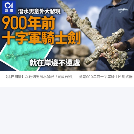
【延伸閱讀】以色列男潛水發現「貝殼石劍」 竟是900年前十字軍騎士所用武器