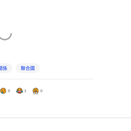
關係
聯合國
0
2
0