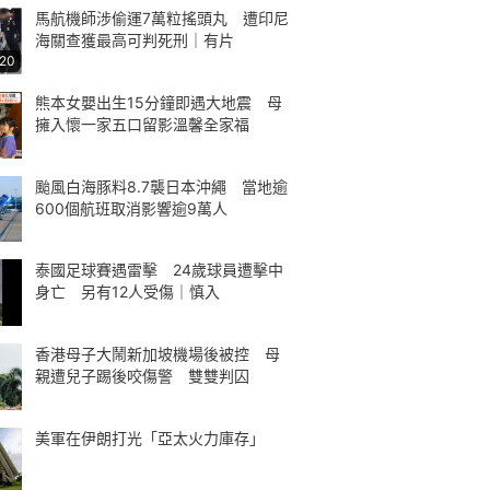
馬航機師涉偷運7萬粒搖頭丸 遭印尼
海關查獲最高可判死刑｜有片
:20
熊本女嬰出生15分鐘即遇大地震 母
擁入懷一家五口留影溫馨全家福
颱風白海豚料8.7襲日本沖繩 當地逾
600個航班取消影響逾9萬人
泰國足球賽遇雷擊 24歲球員遭擊中
身亡 另有12人受傷｜慎入
香港母子大鬧新加坡機場後被控 母
親遭兒子踢後咬傷警 雙雙判囚
美軍在伊朗打光「亞太火力庫存」