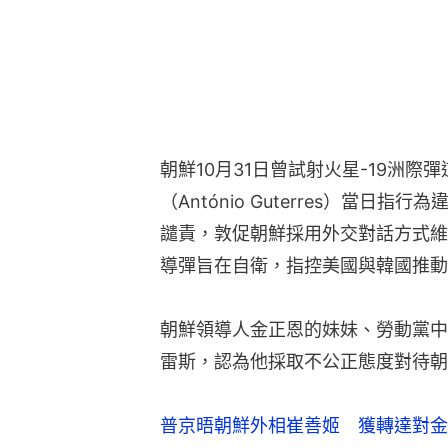
朝鮮10月31日曾試射火星-19洲
（António Guterres）當
譴責，敦促朝鮮採用外交對話方式維
導彈旨在自衛，指控美國與韓國推動
朝鮮領導人金正恩的妹妹、勞動黨中
雷斯，認為他採取不公正態度對待朝
普京晤朝鮮外相崔善姬 獲轉達對金