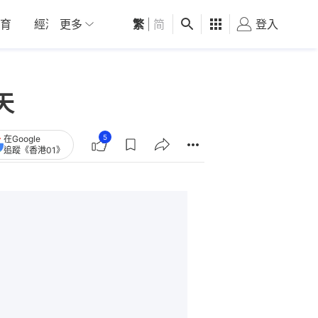
育
經濟
更多
01深圳
繁
觀點
|
简
健康
好食玩飛
登入
女
天
5
在Google
追蹤《香港01》