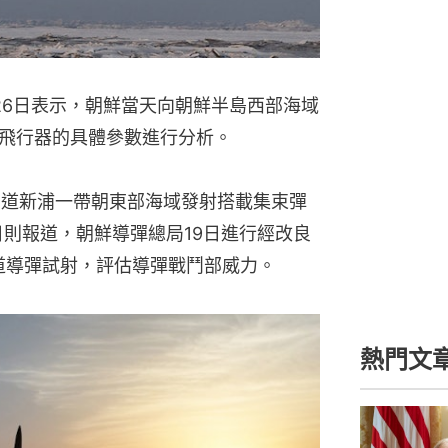
26日表示，朝鮮當天向朝鮮半島西部海域
飛行器的具體參數進行分析。
南道新浦一帶朝東部海域發射搭載集束彈
日則報道，朝鮮導彈總局19日進行經改良
彈道導彈試射，評估導彈戰鬥部威力。
熱門文