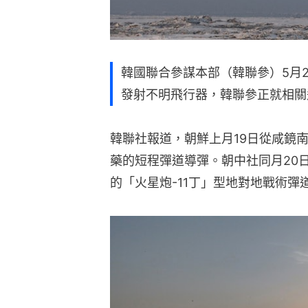
韓國聯合參謀本部（韓聯參）5月
發射不明飛行器，韓聯參正就相關
韓聯社報道，朝鮮上月19日從咸鏡
藥的短程彈道導彈。朝中社同月20
的「火星炮-11丁」型地對地戰術