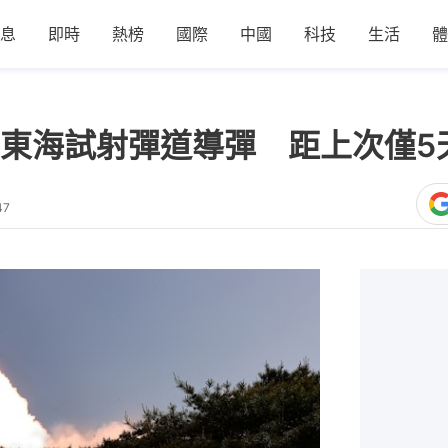
息
即時
熱榜
國際
中國
科技
生活
體
東海試射彈道導彈 距上次僅5
47