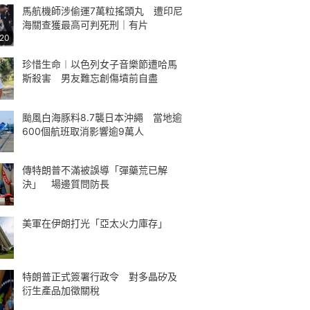
馬航機師涉偷運7萬粒搖頭丸 遭印尼
海關查獲最高可判死刑｜有片
:20
珍惜生命︱以色列女子音樂節遭哈馬
斯殺害 男友難忘創傷墳前自盡
颱風白海豚料8.7襲日本沖繩 當地逾
600個航班取消影響逾9萬人
傳特朗普不滿被誤導「彈藥荒已解
決」 場邊質問防長
美軍在伊朗打光「亞太火力庫存」
特朗普正式簽署行政令 對多晶矽及
衍生產品加徵關稅