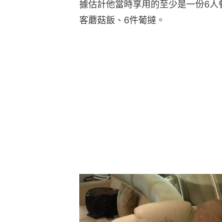
據估計他當時享用的至少是一份6人餐
客蘑菇飯、6件葡撻。