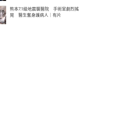
熊本7.1級地震襲醫院 手術室劇烈搖
晃 醫生奮身護病人｜有片