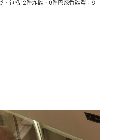
，包括12件炸雞、6件巴辣香雞翼，6