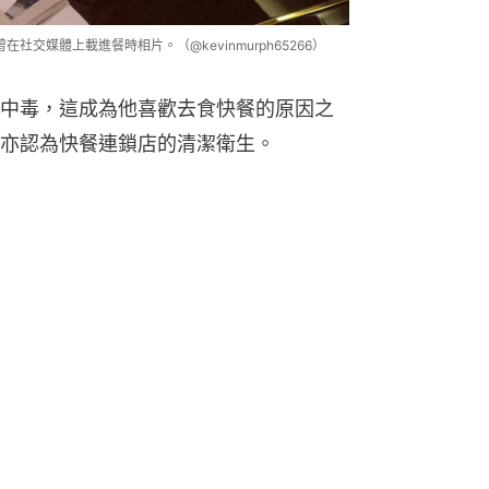
曾在社交媒體上載進餐時相片。（@kevinmurph65266）
中毒，這成為他喜歡去食快餐的原因之
亦認為快餐連鎖店的清潔衛生。