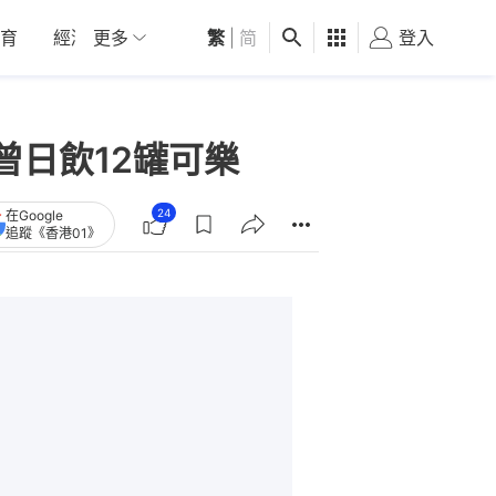
育
經濟
更多
01深圳
繁
觀點
|
简
健康
好食玩飛
登入
女
曾日飲12罐可樂
24
在Google
追蹤《香港01》