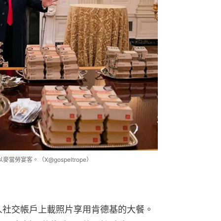
麥當勞宴客。（X@gospeltrope）
個人社交帳戶上載照片享用肯德基的大餐。