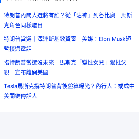
特朗普內閣人選將有誰？從「沽神」到魯比奧 馬斯
克角色同樣矚目
特朗普當選｜澤連斯基致賀電 美媒：Elon Musk短
暫接過電話
指特朗普當選沒未來 馬斯克「變性女兒」狠批父
親 宣布離開美國
Tesla馬斯克撐特朗普背後盤算曝光？內行人：或成中
美關鍵傳話人