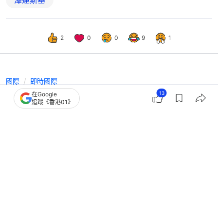
澤連斯基
2
0
0
9
1
國際
即時國際
13
在Google
特朗普：與馬斯克再度是朋友 他80％
追蹤《香港01》
時候很出色