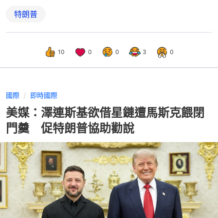
特朗普
10
0
0
3
0
國際
即時國際
美媒：澤連斯基欲借星鏈遭馬斯克餵閉
門羹 促特朗普協助勸說