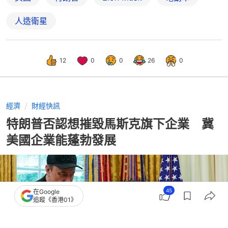
人造衛星
12
0
0
26
0
經濟
財經快訊
特朗普否認想摧毀馬斯克旗下企業 冀
美國企業能蓬勃發展
45
在Google
追蹤《香港01》