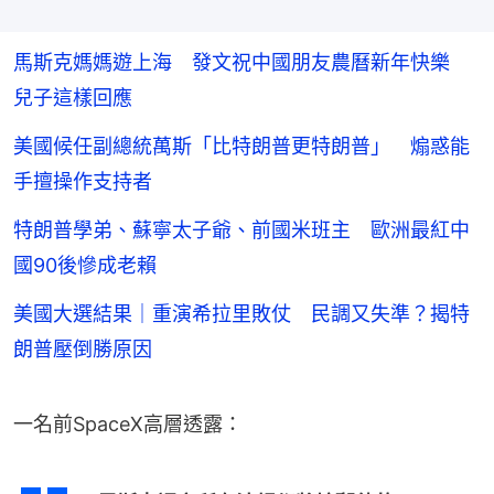
馬斯克媽媽遊上海 發文祝中國朋友農曆新年快樂
兒子這樣回應
美國候任副總統萬斯「比特朗普更特朗普」 煽惑能
手擅操作支持者
特朗普學弟、蘇寧太子爺、前國米班主 歐洲最紅中
國90後慘成老賴
美國大選結果｜重演希拉里敗仗 民調又失準？揭特
朗普壓倒勝原因
一名前SpaceX高層透露：