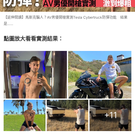
【延伸閱讀】馬斯克騙人？AV男優開槍實測Tesla Cybertruck防彈功能 結果
是……
點圖放大看看實測結果：
+
11