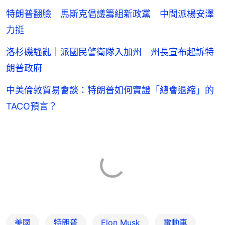
特朗普翻臉 馬斯克倡議籌組新政黨 中間派楊安澤
力挺
洛杉磯騷亂｜派國民警衛隊入加州 州長宣布起訴特
朗普政府
中美倫敦貿易會談：特朗普如何實證「總會退縮」的
TACO預言？
美國
特朗普
Elon Musk
電動車