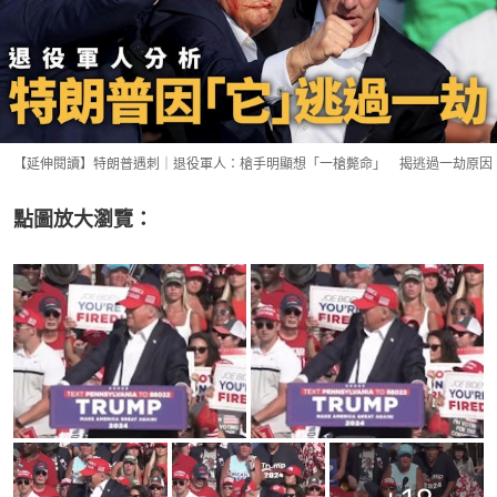
【延伸閱讀】特朗普遇刺｜退役軍人：槍手明顯想「一槍斃命」 揭逃過一劫原因
點圖放大瀏覽：