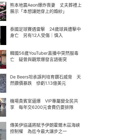
熊本地震Aeon爆炸喪妻 丈夫葬禮上
展示「本想讓她穿上的婚紗」
泰國足球賽遇雷擊 24歲球員遭擊中
身亡 另有12人受傷｜慎入
韓國56歲YouTuber直播中突然服毒
亡 疑曾與觀眾爆發言語衝突
De Beers坦承誤判培育鑽石威脅 天
然鑽價暴跌 慘虧1.13億美元
機場貴賓室逼爆 VIP專屬變全民共
享 每年交6200元會費仍要排隊
傳美伊協議將賦予伊朗霍爾木茲海峽
控制權 為迄今最大讓步之一