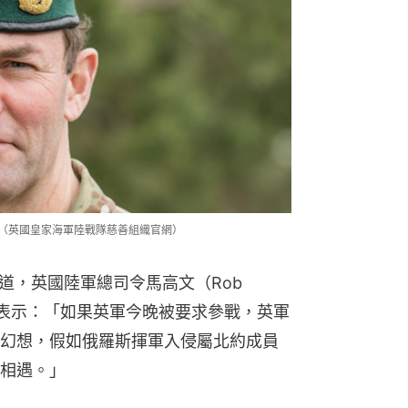
將。（英國皇家海軍陸戰隊慈善組織官網）
報道，英國陸軍總司令馬高文（Rob 
時表示：「如果英軍今晚被要求參戰，英軍
幻想，假如俄羅斯揮軍入侵屬北約成員
相遇。」