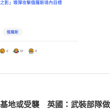
之影」導彈攻擊俄羅斯境內目標
俄羅斯
0
51
0
基地或受襲 英國：武裝部隊做