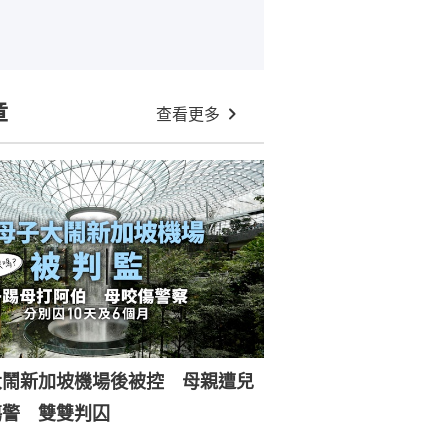
章
查看更多
大鬧新加坡機場後被控 母親遭兒
傷警 雙雙判囚