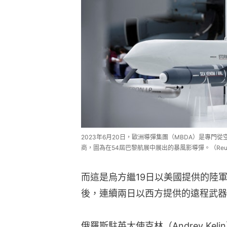
2023年6月20日，歐洲導彈集團（MBDA）是專門從空
商，圖為在54屆巴黎航展中展出的暴風影導彈。（Reut
而這是烏方繼19日以美國提供的陸軍
後，連續兩日以西方提供的遠程武器
俄羅斯駐英大使克林（Andrey Ke