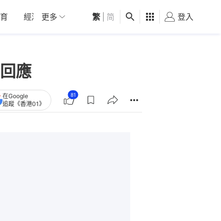
育
經濟
更多
01深圳
繁
觀點
|
简
健康
好食玩飛
登入
女
回應
81
在Google
追蹤《香港01》