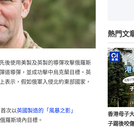
熱門文
先後使用美製及英製的導彈攻擊俄羅斯
彈道導彈，並成功擊中烏克蘭目標。英
上表示，假如俄軍入侵北約東部國家，
日首次以
英國製造的「風暴之影」
香港母子
攻擊俄羅斯境內目標。
子踢後咬