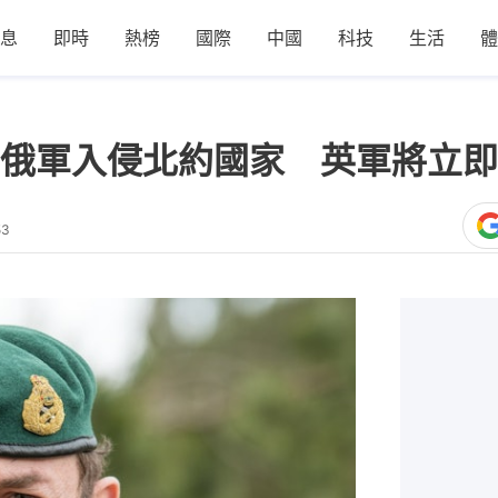
息
即時
熱榜
國際
中國
科技
生活
體
俄軍入侵北約國家 英軍將立即
53