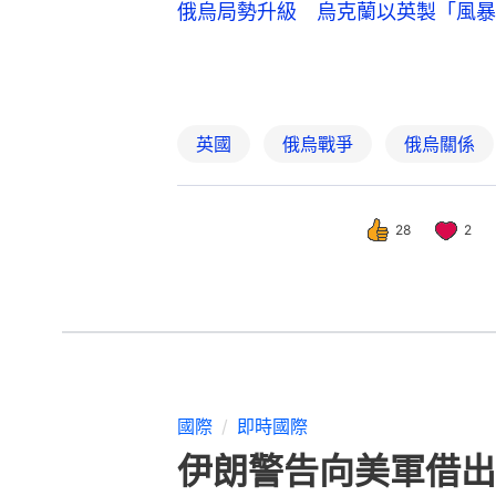
俄烏局勢升級 烏克蘭以英製「風暴
英國
俄烏戰爭
俄烏關係
28
2
國際
即時國際
伊朗警告向美軍借出