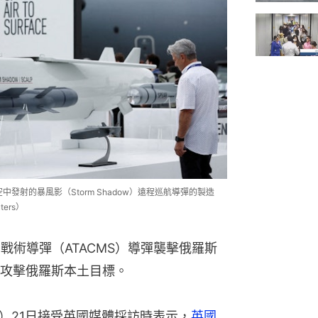
中發射的暴風影（Storm Shadow）遠程巡航導彈的製造
ers）
戰術導彈（ATACMS）導彈襲擊俄羅斯
攻擊俄羅斯本土目標。
lin）21日接受英國媒體採訪時表示，
英國