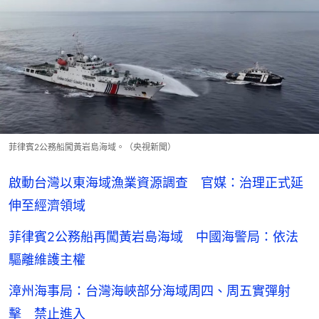
菲律賓2公務船闖黃岩島海域。（央視新聞）
啟動台灣以東海域漁業資源調查 官媒：治理正式延
伸至經濟領域
菲律賓2公務船再闖黃岩島海域 中國海警局：依法
驅離維護主權
漳州海事局：台灣海峽部分海域周四、周五實彈射
擊 禁止進入