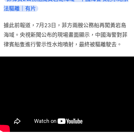
法驅離｜有片
據此前報道，7月23日，菲方兩艘公務船再闖黃岩島
海域。央視新聞公布的現場畫面顯示，中國海警對菲
律賓船隻進行警示性水炮噴射，最終被驅離駛去。