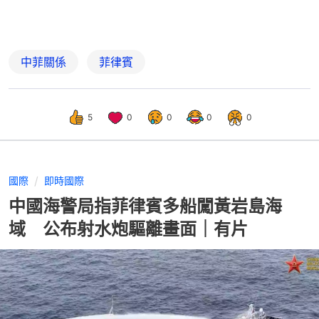
中菲關係
菲律賓
5
0
0
0
0
國際
即時國際
中國海警局指菲律賓多船闖黃岩島海
域 公布射水炮驅離畫面｜有片