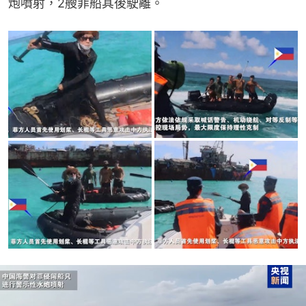
炮噴射，2艘菲船其後駛離。