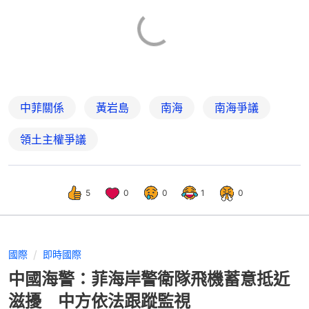
中菲關係
黃岩島
南海
南海爭議
領土主權爭議
5
0
0
1
0
國際
即時國際
中國海警：菲海岸警衛隊飛機蓄意抵近
滋擾 中方依法跟蹤監視