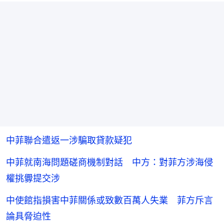
中菲聯合遣返一涉騙取貸款疑犯
中菲就南海問題磋商機制對話 中方：對菲方涉海侵
權挑釁提交涉
中使館指損害中菲關係或致數百萬人失業 菲方斥言
論具脅迫性