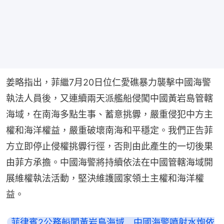
姜略指出，菲繼7月20日位仁愛礁暴力襲擊中國海警
執法人員後，又連續兩天派艦船侵闖中國黃岩島管轄
海域，在南海多點生事、蓄意挑釁，嚴重侵犯中方主
權和海洋權益，嚴重破壞南海和平穩定。我們正告菲
方立即停止侵權挑釁行徑，否則由此產生的一切後果
由菲方承擔。中國海警將持續依法在中國管轄海域開
展維權執法活動，堅決維護國家領土主權和海洋權
益。
菲律賓2公務船闖黃岩島海域　中國海警噴射水炮依