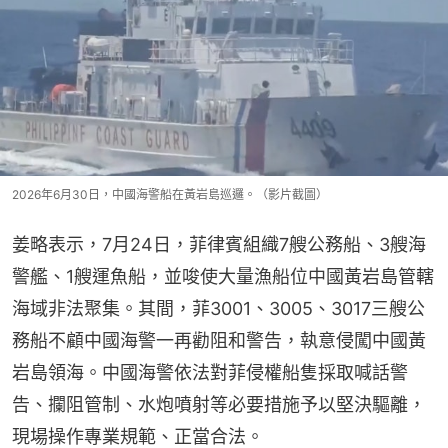
2026年6月30日，中國海警船在黃岩島巡邏。（影片截圖）
姜略表示，7月24日，菲律賓組織7艘公務船、3艘海
警艦、1艘運魚船，並唆使大量漁船位中國黃岩島管轄
海域非法聚集。其間，菲3001、3005、3017三艘公
務船不顧中國海警一再勸阻和警告，執意侵闖中國黃
岩島領海。中國海警依法對菲侵權船隻採取喊話警
告、攔阻管制、水炮噴射等必要措施予以堅決驅離，
現場操作專業規範、正當合法。