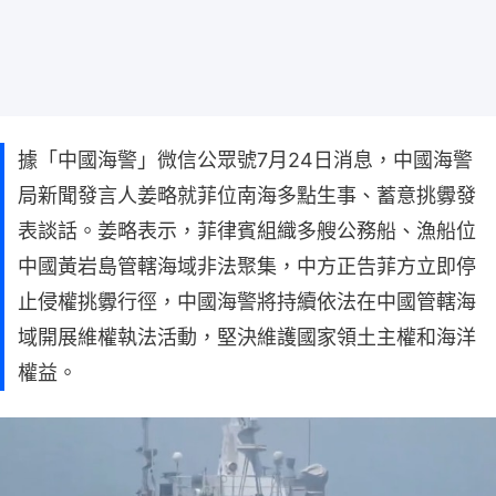
據「中國海警」微信公眾號7月24日消息，中國海警
局新聞發言人姜略就菲位南海多點生事、蓄意挑釁發
表談話。姜略表示，菲律賓組織多艘公務船、漁船位
中國黃岩島管轄海域非法聚集，中方正告菲方立即停
止侵權挑釁行徑，中國海警將持續依法在中國管轄海
域開展維權執法活動，堅決維護國家領土主權和海洋
權益。