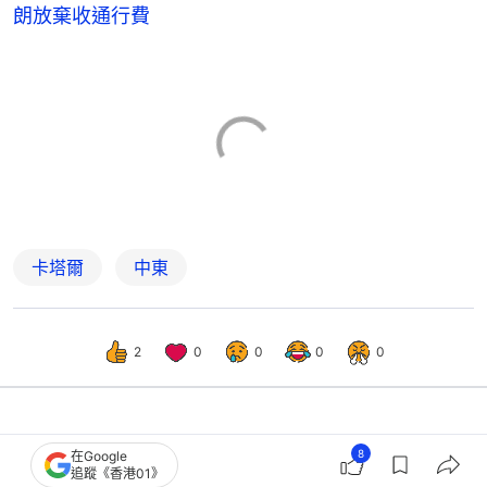
朗放棄收通行費
卡塔爾
中東
2
0
0
0
0
國際
即時國際
8
在Google
追蹤《香港01》