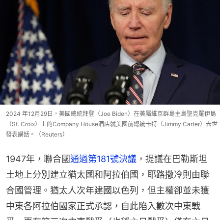
2024 年12月29日，美國總統拜登（Joe Biden）在美屬維京群島主島聖克羅伊島
（St. Croix）上的Company House酒店就美國前總統卡特（Jimmy Carter）去世
發表講話。（Reuters）
1947年，聯合國
通過第181號決議
，提議在巴勒斯坦
土地上分別建立猶太國和阿拉伯國，耶路撒冷則由聯
合國管理。猶太人次年建國以色列，但主權卻並未獲
中東各阿拉伯國家正式承認，自此陷入數次中東戰