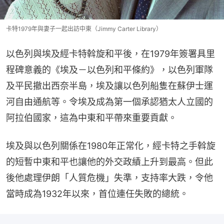
卡特1979年與妻子一起出訪中東（Jimmy Carter Library）
以色列與埃及經卡特斡旋和平後，在1979年簽署具里
程碑意義的《埃及－以色列和平條約》，以色列軍隊
及平民撤出西奈半島，埃及讓以色列船隻在蘇伊士運
河自由通航等。令埃及成為第一個承認猶太人立國的
阿拉伯國家，這為中東和平帶來重要貢獻。
埃及與以色列關係在1980年正常化，經卡特之手斡旋
的短暫中東和平也讓他的外交政績上升到最高。但此
後他處理伊朗「人質危機」失準，支持率大跌，令他
當時成為1932年以來，首位連任失敗的總統。