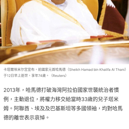
卡塔爾埃米尔宫宣布，前國家元首哈馬德（Sheikh Hamad bin Khalifa Al Thani）
于12日早上逝世，享年74歲。（Reuters）
2013年，哈馬德打破海灣阿拉伯國家世襲統治者慣
例，主動退位，將權力移交給當時33歲的兒子塔米
姆。阿聯酋、埃及及巴基斯坦等多國領袖，均對哈馬
德的離世表示哀悼。