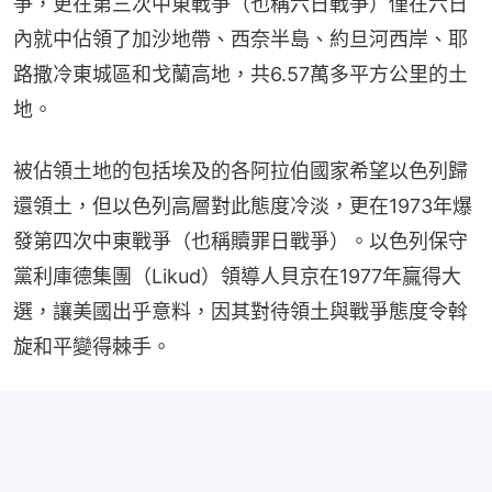
爭，更在第三次中東戰爭（也稱六日戰爭）僅在六日
內就中佔領了加沙地帶、西奈半島、約旦河西岸、耶
路撒冷東城區和戈蘭高地，共6.57萬多平方公里的土
地。
被佔領土地的包括埃及的各阿拉伯國家希望以色列歸
還領土，但以色列高層對此態度冷淡，更在1973年爆
發第四次中東戰爭（也稱贖罪日戰爭）。以色列保守
黨利庫德集團（Likud）領導人貝京在1977年贏得大
選，讓美國出乎意料，因其對待領土與戰爭態度令斡
旋和平變得棘手。