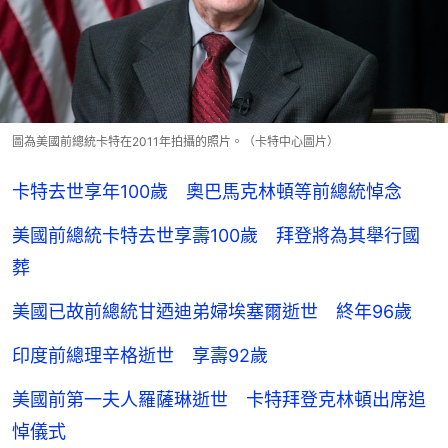
圖為美國前總統卡特在2011年拍攝的照片。（卡特中心圖片）
卡特去世享年100歲 奧巴馬克林頓等前總統悼念
美國前總統卡特去世享壽100歲 拜登將為其舉行國
葬
美國已故前總統甘迺迪弟婦埃塞爾逝世 終年96歲
印度前總理辛格逝世 享壽92歲
美國前第一夫人羅薩琳逝世 卡特拜登克林頓出席追
悼儀式