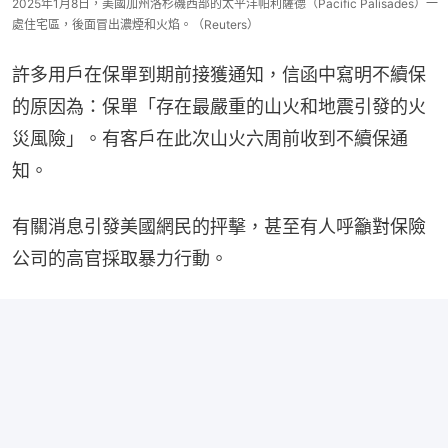
2025年1月8日，美國加州洛杉磯西部的太平洋帕利薩德（Pacific Palisades）一
處住宅區，後面冒出濃煙和火焰。（Reuters）
許多用戶在保單到期前接獲通知，信函中寫明不續保
的原因為：保單「存在最嚴重的山火和地震引發的火
災風險」。有客戶在此次山火六周前收到不續保通
知。
有關消息引發美國網民的抨擊，甚至有人呼籲對保險
公司的高官採取暴力行動。