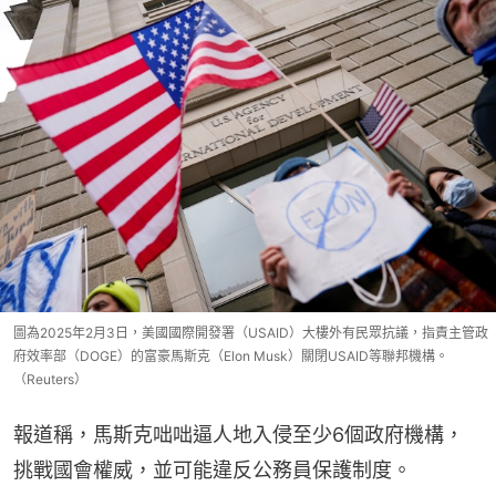
圖為2025年2月3日，美國國際開發署（USAID）大樓外有民眾抗議，指責主管政
府效率部（DOGE）的富豪馬斯克（Elon Musk）關閉USAID等聯邦機構。
（Reuters）
報道稱，馬斯克咄咄逼人地入侵至少6個政府機構，
挑戰國會權威，並可能違反公務員保護制度。