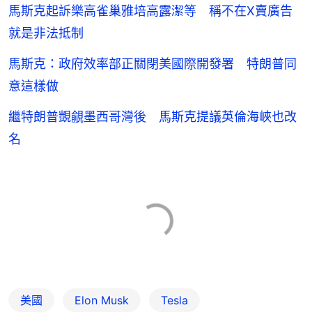
馬斯克起訴樂高雀巢雅培高露潔等 稱不在X賣廣告
就是非法抵制
馬斯克：政府效率部正關閉美國際開發署 特朗普同
意這樣做
繼特朗普覬覦墨西哥灣後 馬斯克提議英倫海峽也改
名
美國
Elon Musk
Tesla