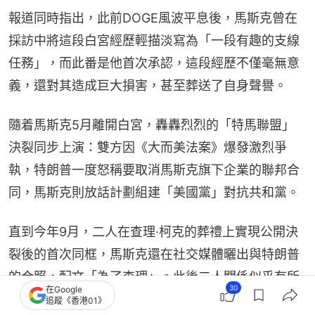
報道同時指出，此前DOGE風波平息後，馬斯克曾在
採訪中將這段白宮經歷輕描淡寫為「一段有趣的支線
任務」，而此番是他首次承認，這段經歷不僅毫無意
義，還對其造成巨大損害，甚至葬送了自身聲譽。
隨着馬斯克5月離開白宮，轟轟烈烈的「特馬聯盟」
決裂同步上演：雙方因《大而美法案》爆發激烈爭
執，特朗普一度怒稱要取消馬斯克旗下企業的聯邦合
同，馬斯克則放話計劃組建「美國黨」對抗共和黨。
直到今年9月，二人在查理·柯克的葬禮上實現公開決
裂後的首次同框，馬斯克還在社交媒體曬出與特朗普
的合照，配文「為了查理」。此後二人關係似乎有所
30
在Google
修復，11月馬斯克還到訪白宮，出席了與沙特王儲的
追蹤《香港01》