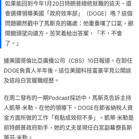
如果能回到今年1月20日特朗普總統就職的這天，還
會選擇領導美國「政府效率部」（DOGE）嗎？這個
問題顯然戳中了馬斯克的痛處：他重重嘆了口氣，避
開鏡頭望向遠方，苦笑着給出答案，「不，不會
了。」
據美國哥倫比亞廣播公司（CBS）10日報道，在卸任
DOGE負責人半年後，這位美國科技富豪罕見公開談
及這段白宮履職經歷。
在周二發布的一期Podcast採訪中，馬斯克告訴主持
人凱蒂·米勒，在他的領導下，DOGE在節省納稅人資
金方面所做的工作「有點成效但不多」。凱蒂·米勒是
前特朗普政府助手，她的丈夫是現任白宮副幕僚長斯
蒂芬·米勒。