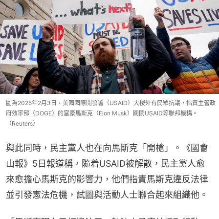
圖為2025年2月3日，美國國際開發署（USAID）大樓外有民眾抗議，指責主管政
府效率部（DOGE）的富豪馬斯克（Elon Musk）關閉USAID等聯邦機構。
（Reuters）
與此同時，民主黨人也在向馬斯克「開槍」。《國會
山報》5日報道稱，隨着USAID被解散，民主黨人愈
來愈擔心馬斯克的影響力，他們指責馬斯克違反法律
並引發憲法危機，試圖與活動人士聯合起來組織他。