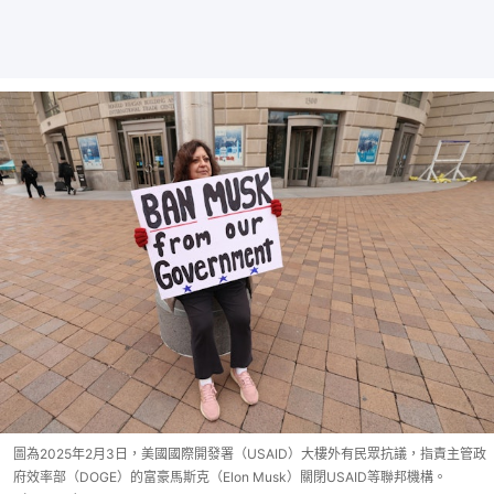
圖為2025年2月3日，美國國際開發署（USAID）大樓外有民眾抗議，指責主管政
府效率部（DOGE）的富豪馬斯克（Elon Musk）關閉USAID等聯邦機構。