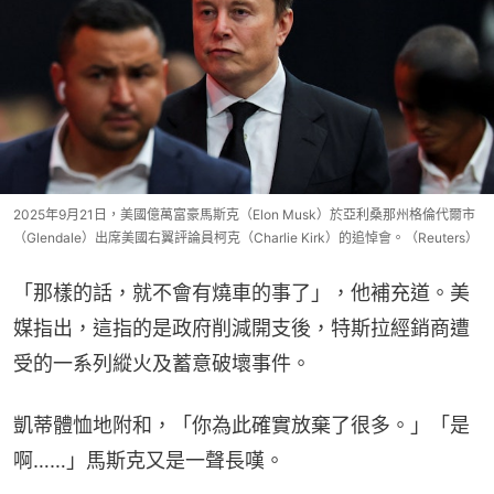
2025年9月21日，美國億萬富豪馬斯克（Elon Musk）於亞利桑那州格倫代爾市
（Glendale）出席美國右翼評論員柯克（Charlie Kirk）的追悼會。（Reuters）
「那樣的話，就不會有燒車的事了」，他補充道。美
媒指出，這指的是政府削減開支後，特斯拉經銷商遭
受的一系列縱火及蓄意破壞事件。
凱蒂體恤地附和，「你為此確實放棄了很多。」「是
啊……」馬斯克又是一聲長嘆。