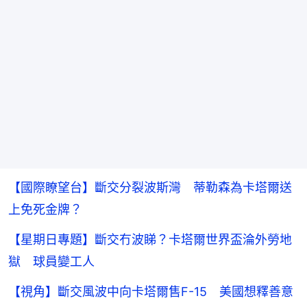
【國際瞭望台】斷交分裂波斯灣 蒂勒森為卡塔爾送
上免死金牌？
【星期日專題】斷交冇波睇？卡塔爾世界盃淪外勞地
獄 球員變工人
【視角】斷交風波中向卡塔爾售F-15 美國想釋善意