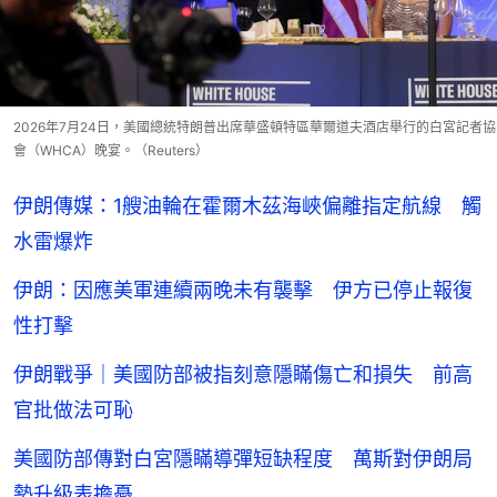
2026年7月24日，美國總統特朗普出席華盛頓特區華爾道夫酒店舉行的白宮記者協
會（WHCA）晚宴。（Reuters）
伊朗傳媒：1艘油輪在霍爾木茲海峽偏離指定航線 觸
水雷爆炸
伊朗：因應美軍連續兩晚未有襲擊 伊方已停止報復
性打擊
伊朗戰爭｜美國防部被指刻意隱瞞傷亡和損失 前高
官批做法可恥
美國防部傳對白宮隱瞞導彈短缺程度 萬斯對伊朗局
勢升級表擔憂