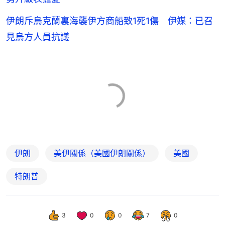
伊朗斥烏克蘭裏海襲伊方商船致1死1傷 伊媒：已召
見烏方人員抗議
伊朗
美伊關係（美國伊朗關係）
美國
特朗普
3
0
0
7
0