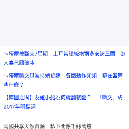
卡塔爾被斷交7星期 土耳其總統埃爾多安訪三國 為
人為己圖破冰
卡塔爾斷交風波持續發酵 各國動作頻頻 都在盤算
些什麼？
【兩國之間】友誼小船為何說翻就翻？ 「斷交」成
2017年關鍵詞
兩國共享天然資源　私下關係千絲萬縷