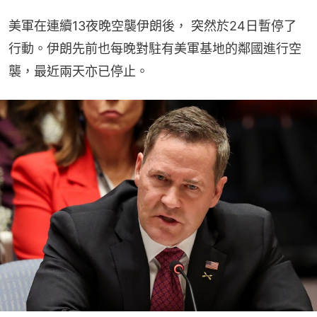
美軍在連續13夜晚空襲伊朗後， 突然於24日暫停了
行動。伊朗先前也每晚對駐有美軍基地的鄰國進行空
襲，最近兩天亦已停止。