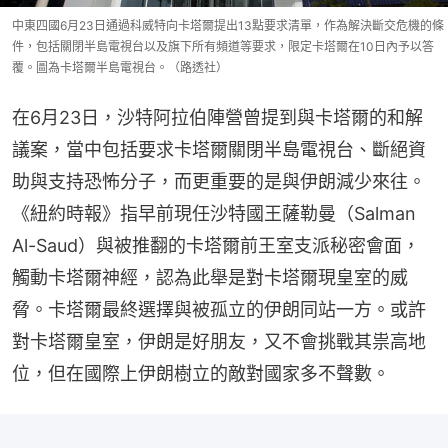
中東四國6月23日通過科威特向卡塔爾提出13點要求清單，作為解決斷交危機的條
件，包括關閉半島電視台以及旗下所有頻道等要求，限定卡塔爾在10日內予以答
覆。圖為卡塔爾半島電視台。（路透社）
在6月23日，沙特阿拉伯陣營曾提到與卡塔爾的和解
議案，當中包括要求卡塔爾關閉半島電視台、斷絕資
助與支持恐怖分子，而更重要的是與伊朗減少來往。
《紐約時報》指早前現任沙特國王薩勒曼（Salman 
Al-Saud）與被推翻的卡塔爾前王室支派秘密會面，
觸動卡塔爾神經，認為此舉是對卡塔爾現皇室的威
脅。卡塔爾最終選擇與被孤立的伊朗同站一方。或許
對卡塔爾皇室，伊朗是好朋友，又不會挑戰其祟高地
位，但在國際上伊朗樹立的敵對國家多不聲數。