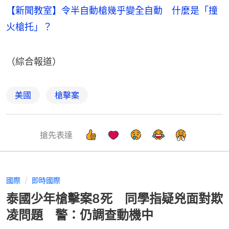
【新聞教室】令半自動槍幾乎變全自動 什麼是「撞
火槍托」？
（綜合報道）
美國
槍擊案
搶先表達
國際
即時國際
泰國少年槍擊案8死 同學指疑兇面對欺
凌問題 警：仍調查動機中