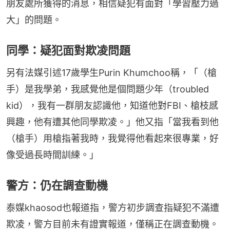
朋友處所獲得的消息，相信疑犯有面對「學習壓力過
大」的問題。
同學：疑犯面對欺凌問題
另有法媒引述17歲學生Purin Khumchoo稱，「（槍
手）是我學弟，我感覺他是個問題少年（troubled 
kid），我有一群朋友認識他，知道他對FBI、槍枝感
興趣，他有遭其他同學欺凌。」他又指「當我看到他
（槍手）用槍指著我時，我覺得他看起來很專業，好
像受過長時間訓練。」
警方：仍在調查動機
泰媒khaosod也報道指，警方初步調查指疑犯不滿遭
欺凌，警方目前未有證實報道，僅稱正在調查動機。