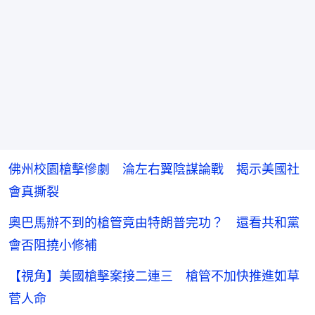
佛州校園槍擊慘劇 淪左右翼陰謀論戰 揭示美國社
會真撕裂
奧巴馬辦不到的槍管竟由特朗普完功？ 還看共和黨
會否阻撓小修補
【視角】美國槍擊案接二連三 槍管不加快推進如草
菅人命