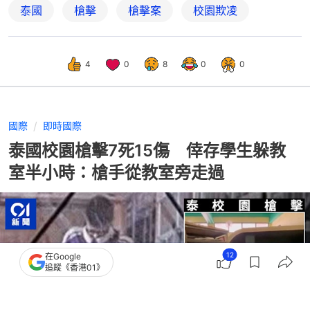
泰國
槍擊
槍擊案
校園欺凌
4
0
8
0
0
國際
即時國際
泰國校園槍擊7死15傷 倖存學生躲教
室半小時：槍手從教室旁走過
12
在Google
追蹤《香港01》