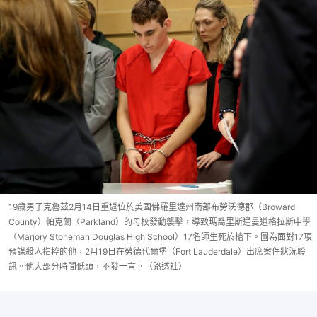
19歲男子克魯茲2月14日重返位於美國佛羅里達州南部布勞沃德郡（Broward
County）帕克蘭（Parkland）的母校發動襲擊，導致瑪喬里斯通曼道格拉斯中學
（Marjory Stoneman Douglas High School）17名師生死於槍下。圖為面對17項
預謀殺人指控的他，2月19日在勞德代爾堡（Fort Lauderdale）出席案件狀況聆
訊。他大部分時間低頭，不發一言。（路透社）