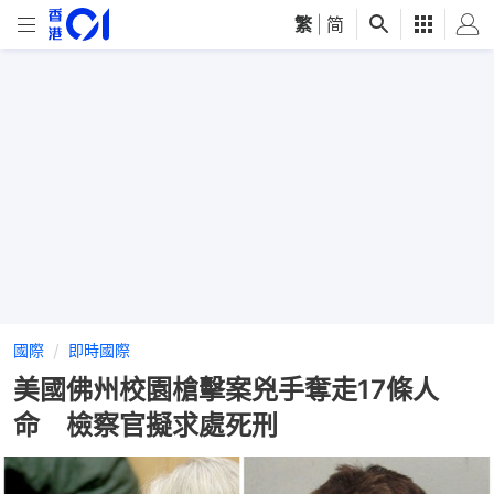
繁
|
简
國際
即時國際
美國佛州校園槍擊案兇手奪走17條人
命 檢察官擬求處死刑