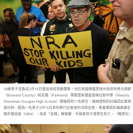
19歲男子克魯茲2月14日重返母校發動襲擊。他在美國佛羅里達州南部布勞沃德郡
（Broward County）帕克蘭（Parkland）瑪喬里斯通曼道格拉斯中學（Marjory
Stoneman Douglas High School）開槍殺死17名師生。槍械管制的討論因此案再
度炒熱，圖為一名男子2月15日來到舉行記者會的法院走道，拿着標語抗議美國全
國步槍協會（NRA），指其「盲撐」擁槍權，令無辜孩子或學生死亡。（路透社）