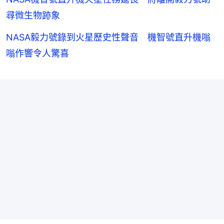
尋微生物跡象
NASA毅力號錄到火星歷史性聲音 機智號直升機嗡
嗡作響令人驚喜