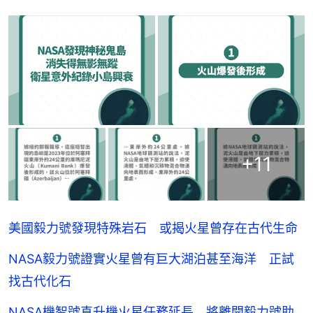
+
11
美國毅力號發現特殊岩石 或揭火星曾存在古代生命
NASA毅力號證實火星曾有巨大湖泊甚至海洋 正試
找古代化石
NASA機智號直升機火星任務延長 將離開毅力號助