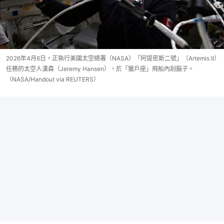
2026年4月6日，正執行美國太空總署（NASA）「阿提密斯二號」（Artemis II）
任務的太空人漢森（Jeremy Hansen），於「獵戶座」飛船內刮鬍子。
（NASA/Handout via REUTERS）