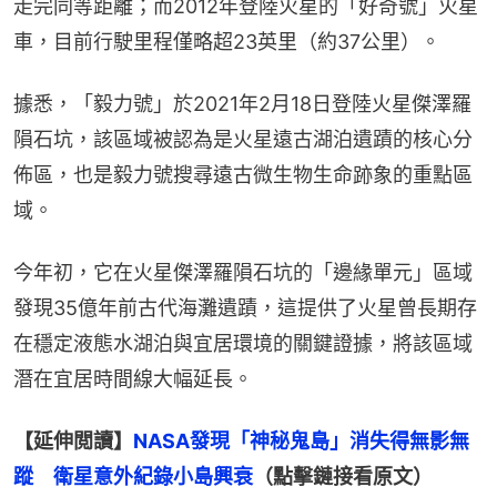
走完同等距離；而2012年登陸火星的「好奇號」火星
車，目前行駛里程僅略超23英里（約37公里）。
據悉，「毅力號」於2021年2月18日登陸火星傑澤羅
隕石坑，該區域被認為是火星遠古湖泊遺蹟的核心分
佈區，也是毅力號搜尋遠古微生物生命跡象的重點區
域。
今年初，它在火星傑澤羅隕石坑的「邊緣單元」區域
發現35億年前古代海灘遺蹟，這提供了火星曾長期存
在穩定液態水湖泊與宜居環境的關鍵證據，將該區域
潛在宜居時間線大幅延長。
【延伸閲讀】
NASA發現「神秘鬼島」消失得無影無
蹤　衛星意外紀錄小島興衰
（點擊鏈接看原文）