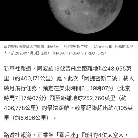
這張照片由美國太空總署（NASA）「阿提密斯二號」（Artemis II）任務的太空
人，於2026年4月6日拍攝。（NASA/Handout via REUTERS）
新華社報道，阿波羅13號曾飛至距離地球248,655英
里（約400,171公里）處。此次「阿提密斯二號」載人
繞月飛行任務，預定在美東時間6日19時07分（北京
時間7日7時07分）飛至距離地球252,760英里（約
406,778公里）的最遠距離，較原紀錄超出約4,105英
里（約6,606公里）。
路透社報道，正乘坐「獵戶座」飛船的4位太空人，