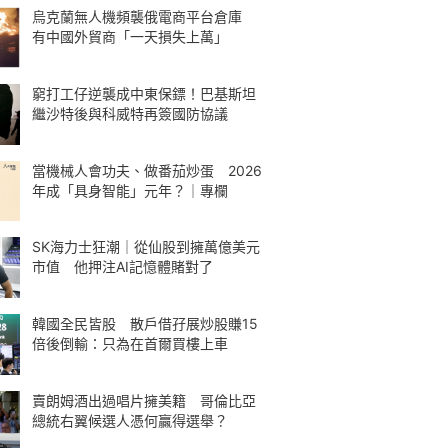
烏克蘭無人機頻襲俄電商平台倉庫
有中國外貿商「一天損失上萬」
窮打工仔逆襲成中東保鏢！巴基斯坦
繼沙特後與科威特再簽國防協議
當機械人會功夫、做番茄炒蛋 2026
年成「具身智能」元年？｜專欄
SK海力士狂潮｜從仙股到擁萬億美元
市值 他押注AI記憶體賭對了
韓國全民皆股 散戶借孖展炒股賺15
倍後倒輸：只為在首爾買樓上車
賣朗姆酒出過唱片擁美籍 哥倫比亞
總統右翼候選人憑何贏得選舉？