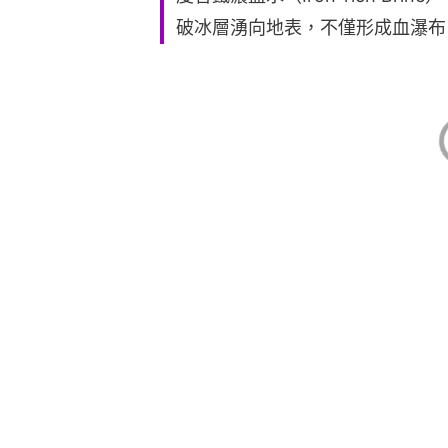
破冰層湧向地表，不僅形成血瀑布