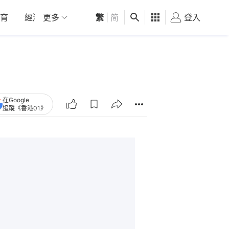
育
經濟
更多
01深圳
繁
觀點
|
简
健康
好食玩飛
登入
女
在Google
追蹤《香港01》