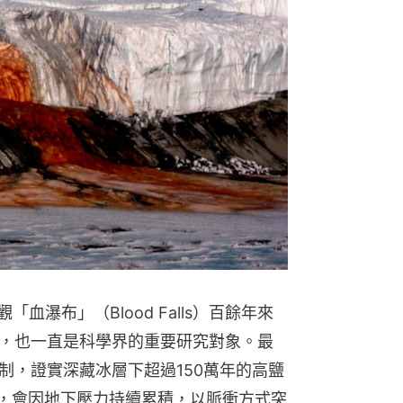
熱門文
城巴後生
罵 取出1
觀「血瀑布」（Blood Falls）百餘年來
，也一直是科學界的重要研究對象。最
制，證實深藏冰層下超過150萬年的高鹽
rine），會因地下壓力持續累積，以脈衝方式突