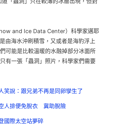
己只是知道「蟲洞」只在較薄的冰層出現，但對
w and Ice Data Center）科學家邁耶
」可能是由海水沖刷積雪，又或者是海豹浮上
們可能是比較溫暖的水融掉部分冰面所
只有一張「蟲洞」照片，科學家們需要
空人笑說：跟兄弟不再是同卵孿生了
太空人排便免脫衣 冀助脫險
人登國際太空站夢碎