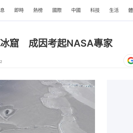
息
即時
熱榜
國際
中國
科技
生活
體
冰窟 成因考起NASA專家
12