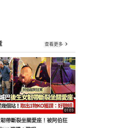
住都冇句 車廂理論影片引熱議
:32
古代沒監視器身份證 青樓女子為何
不逃跑？被抓回與否下場同樣慘
將軍澳康城商場扶手電梯驚現糞便！
女保安急掩鼻 網民震驚猜內情
:27
菲爾茲獎｜王虹稱讀北大時感沮喪
為何亞洲學生總要留學才開竅？
港鐵阿叔挨柱聽歌跳舞！揈頭扭蘿彎
膝超陶醉 網民笑言：變鋼管舞
:14
德33歲女遭囚虐4個月！性侵、暴打
逼食糞 半裸綁露台被鄰居揭發