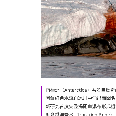
南極洲（Antarctica）著名自然奇
因鮮紅色水流自冰川中湧出而聞名
新研究首度完整揭開血瀑布形成機
度含鐵濃鹽水（Iron-rich B