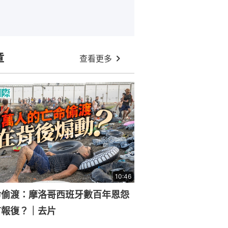
章
查看更多
10:46
命偷渡：摩洛哥西班牙數百年恩怨
有報復？｜去片