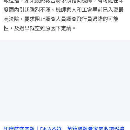
報道指，如果最終報告將矛頭指向機師，有可能在印
度國內引起強烈不滿。機師家人和工會早前已入稟最
高法院，要求阻止調查人員調查飛行員過錯的可能
性，及過早就空難原因下定論。
印度航空空難｜DNA不符 英籍遇難者家屬收錯誤遺