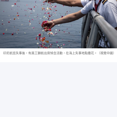
印尼航班失事後，有員工獅航出席悼念活動，在海上失事地點撒花。（視覺中國）