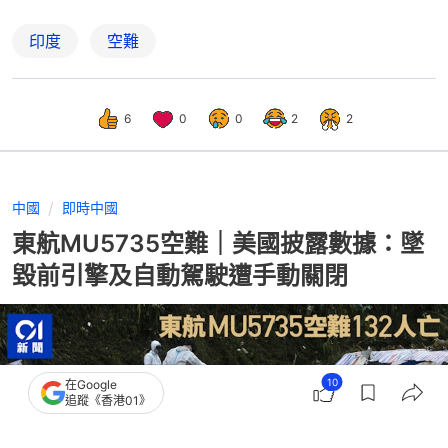
印度
空難
6
0
0
2
2
中國
即時中國
東航MU5735空難｜美國披露數據：墜
毀前引擎及自動駕駛遭手動關閉
10
在Google
追蹤《香港01》