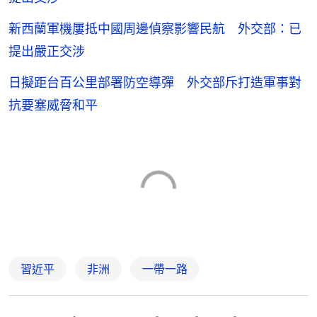
新西蘭軍機屢抵中國周邊偵察影響民航 外交部：已
提出嚴正交涉
日擬距台百公里部署防空導彈 外交部斥打造軍事對
抗要塞威脅和平
習近平
非洲
一帶一路