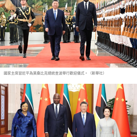
國家主席習近平為莫桑比克總統查波舉行歡迎儀式。（新華社）