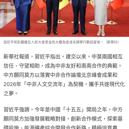
習近平和彭麗媛在人民大會堂金色大廳為查波夫婦舉行歡迎宴會。（新華社）
新華社報道，習近平指出，建交以來，中莫兩國相互
信任、守望相助，成為中非友好和南南合作的典範。
中方願同莫方以落實中非合作論壇北京峰會成果和
2026年「中非人文交流年」為契機，攜手共逐現代化
之夢。
習近平強調，今年是中國「十五五」開局之年，中方
願同莫方加強發展戰略對接，創新合作模式，探索基
礎設施、能源礦產綜合開發合作新路，積極培育農