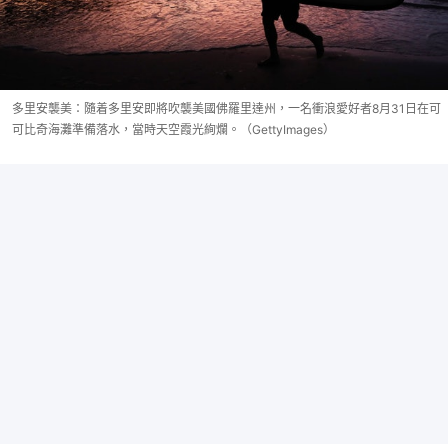
多里安襲美：隨着多里安即將吹襲美國佛羅里達州，一名衝浪愛好者8月31日在可
可比奇海灘準備落水，當時天空霞光絢爛。（GettyImages）