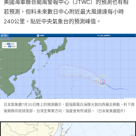
美國海軍聯合颱風警報中心（JTWC）的預測也有相
若預測，但料未來數日中心附近最大風速達每小時
240公里，貼近中央氣象台的預測峰值。
日本氣象廳7月30日晚上的預測顯示，超強颱風白海豚大致向西偏北移動，料下周
後期移向琉球南部、台灣至華東方向，強度會有所減弱。（日本氣象廳圖片）