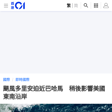
繁
|
简
國際
即時國際
颶風多里安迫近巴哈馬 稍後影響美國
東南沿岸