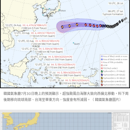
韓國氣象廳7月30日晚上的預測顯示，超強颱風白海豚大致向西偏北移動，料下周
後期移向琉球南部、台灣至華東方向，強度會有所減弱。（ 韓國氣象廳圖片）