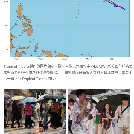
Tropical Tidbits製作的圖片顯示，歐洲中期天氣預報中心ECMWF及美國全球系集
預報系統GEF的預測移動路徑圖顯示，超強颱風白海豚大致移向琉球群島至華東上
海一帶。（Tropical Tidbits圖片）