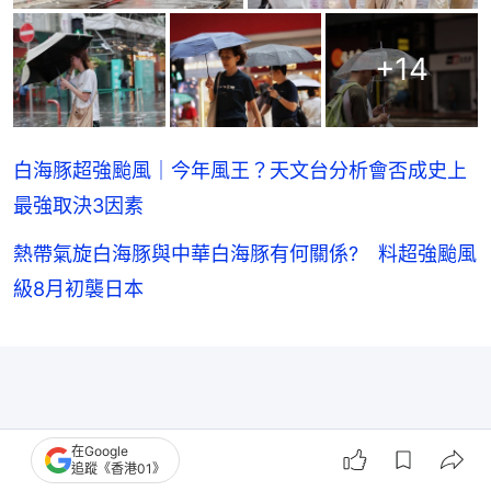
+
14
白海豚超強颱風｜今年風王？天文台分析會否成史上
最強取決3因素
熱帶氣旋白海豚與中華白海豚有何關係? 料超強颱風
級8月初襲日本
在Google
追蹤《香港01》