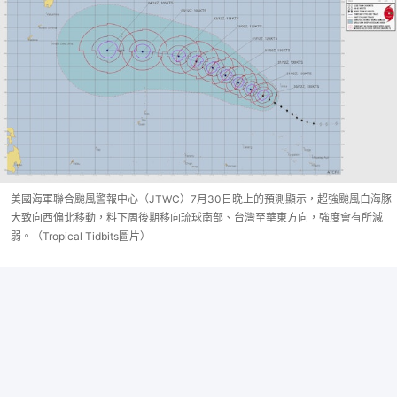
美國海軍聯合颱風警報中心（JTWC）7月30日晚上的預測顯示，超強颱風白海豚
大致向西偏北移動，料下周後期移向琉球南部、台灣至華東方向，強度會有所減
弱。（Tropical Tidbits圖片）