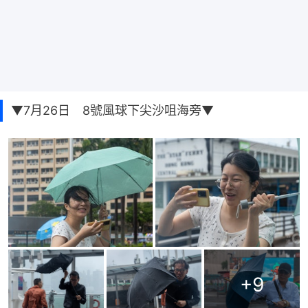
▼7月26日 8號風球下尖沙咀海旁▼
+
9