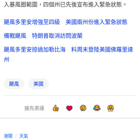
入暴風圈範圍，四個州已先後宣布進入緊急狀態。
颶風多里安增強至四級 美國兩州份進入緊急狀態
備戰颶風 特朗普取消訪問波蘭
颶風多里安掠過加勒比海 料周末登陸美國佛羅里達
州
颶風
美國
搶先表達
港聞
天氣