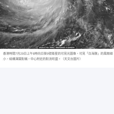
香港時間7月29日上午8時向日葵9號衛星的可見光圖像，可見「白海豚」的風眼細
小，結構渾圓對稱，中心附近的對流旺盛。（天文台圖片）