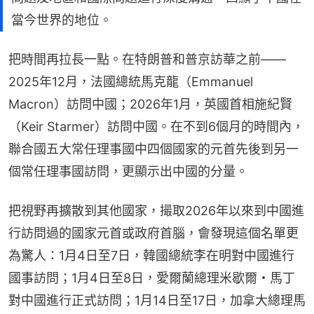
當今世界的地位。
把時間再拉長一點。在特朗普和普京訪華之前——
2025年12月，法國總統馬克龍（Emmanuel 
Macron）訪問中國；2026年1月，英國首相施紀賢
（Keir Starmer）訪問中國。在不到6個月的時間內，
聯合國五大常任理事國中四個國家的元首先後到另一
個常任理事國訪問，更顯示出中國的分量。
把視野再擴散到其他國家，撮取2026年以來到中國進
行訪問過的國家元首或政府首腦，會發現這個名單更
為驚人：1月4日至7日，韓國總統李在明對中國進行
國事訪問；1月4日至8日，愛爾蘭總理米歇爾・馬丁
對中國進行正式訪問；1月14日至17日，加拿大總理馬