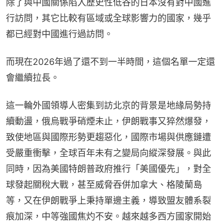
除了與中國關係陷入歷史性低谷的日本沒有對中國進
行訪問，其它比較有區域或全球影響力的國家，幾乎
都已經對中國進行過訪問。
而現在2026年過了還不到一半時間，這個名單一定還
會繼續拉長。
這一輪外國領導人密集到訪北京的背景是地緣局勢持
續動盪，俄烏戰爭硝煙未止，伊朗戰事又猝然爆發，
致使地區與國際形勢更趨惡化，國際市場與供應鏈遭
受嚴重衝擊，全球百年未有之變局向縱深發展。與此
同時，因為美國特朗普政府推行「美國優先」，對全
球發起關稅大戰，甚至威脅吞併加拿大、格陵蘭島
等，又在伊朗戰爭上秉持單邊主義，導致盟友體系裂
痕加深，中等強國焦灼不安。越來越多西方國家開始