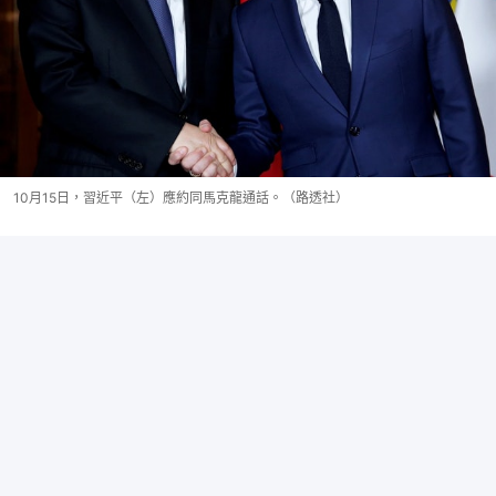
10月15日，習近平（左）應約同馬克龍通話。（路透社）