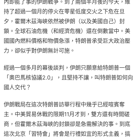
內即能了事的伊朗戰爭。到了兩個半月後的今天，維
持了超過一個月的停火在零星低度交火之下危在旦
夕，霍爾木茲海峽依然被伊朗（以及美國自己）封
鎖。全球石油危機（和經濟危機）還在倒數當中。美
國國內燃料價格和物價急漲，特朗普承受巨大政治壓
力，卻似乎對伊朗無計可施。
經過一個多月的幕後談判，伊朗只願意給特朗普一個
「奧巴馬核協議2.0」，且堅持不讓，叫特朗普如何向
國人交代？
伊朗戰局在這次特朗普訪華行程中幾乎已經喧賓奪
主。中美貿易休戰的限期11月才到，雙方還有時間磋
商，但霍爾木茲海峽的封鎖卻是急需解決的事。到底
這次北京「習特會」將會是行禮如宜的形式主義，搞