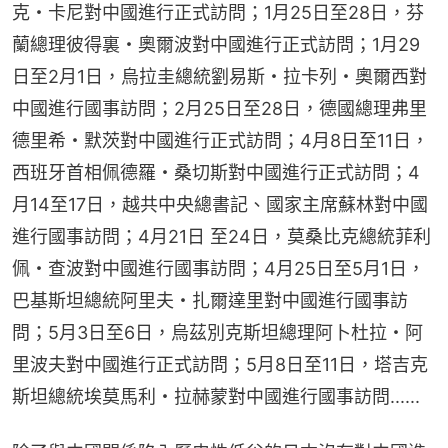
克・卡尼對中國進行正式訪問；1月25日至28日，芬
蘭總理彼得裏・奧爾波對中國進行正式訪問；1月29
日至2月1日，烏拉圭總統劉易斯・拉卡列・奧爾西對
中國進行國事訪問；2月25日至28日，德國總理弗里
德里希・默茨對中國進行正式訪問；4月8日至11日，
西班牙首相佩德羅・桑切斯對中國進行正式訪問；4
月14至17日，越共中央總書記、國家主席蘇林對中國
進行國事訪問；4月21日 至24日，莫桑比克總統菲利
佩・查波對中國進行國事訪問；4月25日至5月1日，
巴基斯坦總統阿里夫・扎爾達里對中國進行國事訪
問；5月3日至6日，烏茲別克斯坦總理阿卜杜拉・阿
里波夫對中國進行正式訪問；5月8日至11日，塔吉克
斯坦總統埃莫馬利・拉赫蒙對中國進行國事訪問......