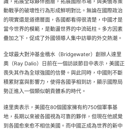
識，拓展全球夥伴圈層，拓展國際市場，與美俄等策
動戰爭的破壞性行為形成鮮明對比。無論在國際政治
的現實還是道德層面，各國都看得很清楚，中國才是
當今世界的模範，是動盪世界的中流砥柱。多方因素
疊加之下，促成了外國領導人集中訪華的外交熱潮。
全球最大對沖基金橋水（Bridgewater）創辦人達里
奧（Ray Dalio）日前在一個訪談節目中表示，美國正
喪失其作為全球強國的信譽。與此同時，中國則不斷
積累財富與影響力，使得各國爭相到訪，顯示國際局
勢正進入一個類似朝貢體系的時代。
達里奧表示，美國在80個國家擁有約750個軍事基
地，長期以來被各國視為可靠的夥伴，但現在他感覺
到各國愈來愈不相信美國。而中國正成為世界的新中