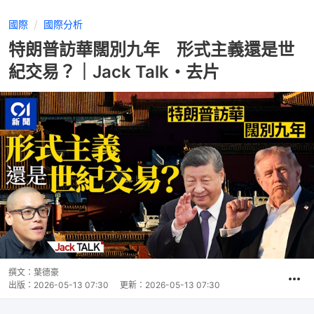
國際
國際分析
特朗普訪華闊別九年 形式主義還是世
紀交易？｜Jack Talk・去片
撰文：
葉德豪
出版：
2026-05-13 07:30
更新：
2026-05-13 07:30