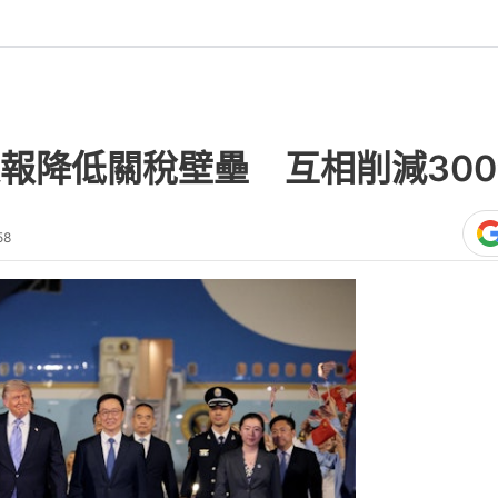
報降低關稅壁壘 互相削減30
58