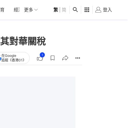
育
經濟
更多
01深圳
繁
觀點
|
简
健康
好食玩飛
登入
女
其對華關稅
1
在Google
追蹤《香港01》