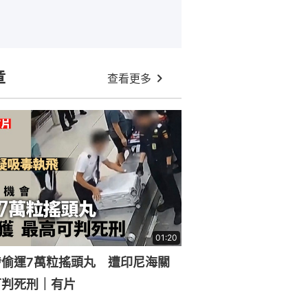
章
查看更多
01:20
涉偷運7萬粒搖頭丸 遭印尼海關
可判死刑｜有片