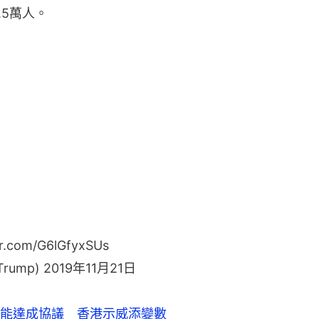
.5萬人。
er.com/G6lGfyxSUs
dTrump)
2019年11月21日
能達成協議 香港示威添變數