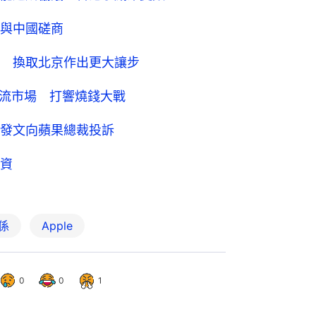
與中國磋商
 換取北京作出更大讓步
搶串流市場 打響燒錢大戰
」 發文向蘋果總裁投訴
資
係
Apple
0
0
1