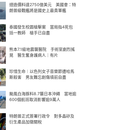
總造價料達2750億美元 美國會：特
朗普級戰艦將是國史上最貴軍艦
泰國發生校園槍擊案 當局指4死包
括一教師 槍手已自盡
熊本7.1級地震襲醫院 手術室劇烈搖
晃 醫生奮身護病人｜有片
珍惜生命︱以色列女子音樂節遭哈馬
斯殺害 男友難忘創傷墳前自盡
颱風白海豚料8.7襲日本沖繩 當地逾
600個航班取消影響逾9萬人
特朗普正式簽署行政令 對多晶矽及
衍生產品加徵關稅