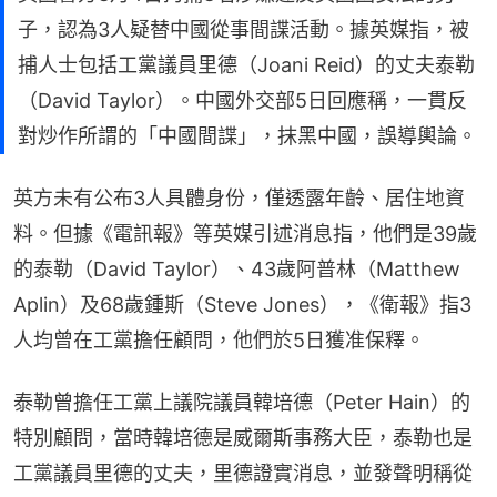
子，認為3人疑替中國從事間諜活動。據英媒指，被
捕人士包括工黨議員里德（Joani Reid）的丈夫泰勒
（David Taylor）。中國外交部5日回應稱，一貫反
對炒作所謂的「中國間諜」，抹黑中國，誤導輿論。
英方未有公布3人具體身份，僅透露年齡、居住地資
料。但據《電訊報》等英媒引述消息指，他們是39歲
的泰勒（David Taylor）、43歲阿普林（Matthew 
Aplin）及68歲鍾斯（Steve Jones），《衛報》指3
人均曾在工黨擔任顧問，他們於5日獲准保釋。
泰勒曾擔任工黨上議院議員韓培德（Peter Hain）的
特別顧問，當時韓培德是威爾斯事務大臣，泰勒也是
工黨議員里德的丈夫，里德證實消息，並發聲明稱從