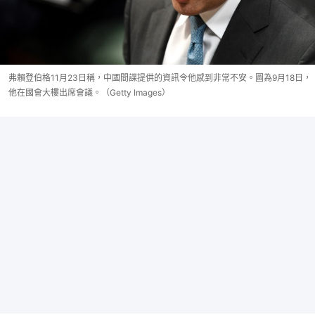
弗賴登伯格11月23日稱，中國間諜提供的資訊令他感到非常不安。圖為9月18日，
他在國會大樓出席會議。（Getty Images）