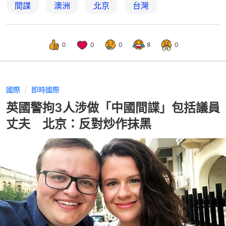
間諜
澳洲
北京
台灣
0
0
0
8
0
國際
即時國際
英國警拘3人涉做「中國間諜」包括議員
丈夫 北京：反對炒作抹黑