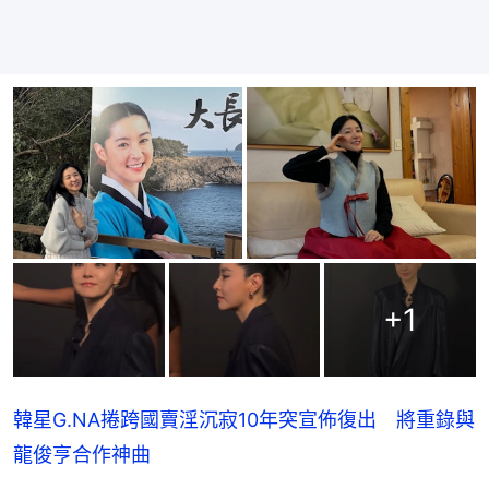
+
1
韓星G.NA捲跨國賣淫沉寂10年突宣佈復出 將重錄與
龍俊亨合作神曲