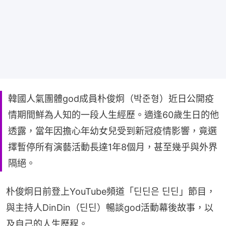
韓國人氣團體god成員朴俊炯（박준형）近日公開疫
情期間鮮為人知的一段人生經歷。適逢60歲生日的他
透露，當年因擔心年幼女兒受到新冠疫情影響，竟選
擇暫停所有演藝活動長達1年8個月，甚至幾乎與外界
隔絕。
朴俊炯日前登上YouTube頻道「딘딘은 딘딘」節目，
與主持人DinDin（딘딘）暢談god活動幕後故事，以
及自己的人生歷程。