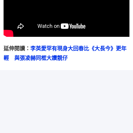
延伸閱讀：
李英愛罕有現身大回春比《大長今》更年
輕　與張凌赫同框大讚靚仔