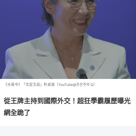
《大長今》「文定王后」朴貞淑（YouTube@조은주의 Q）
從王牌主持到國際外交！超狂學霸履歷曝光
網全跪了