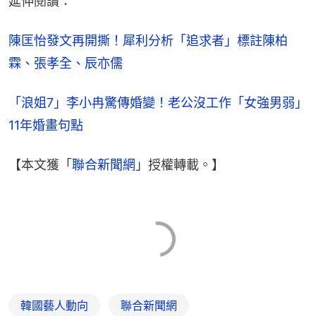
延伸閱讀：
陳匡怡發文再開撕！犀利分析「追求者」標註陳柏
霖、張孝全、辰亦儒
「浪姐7」李小冉驚傳婚變！老公沒工作「女強男弱」
11年婚畫句點
【本文獲「
聯合新聞網
」授權轉載。】
韓國藝人動向
聯合新聞網