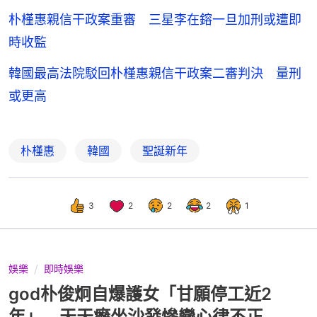
朴槿惠親信干政案重審 三星李在鎔一旦加刑或遭即
時收監
韓國最高法院駁回朴槿惠親信干政案二審判決 量刑
或更高
朴槿惠
韓國
聖誕新年
3
2
2
2
1
娛樂
即時娛樂
god朴俊炯自爆護女「甘願停工近2
年」 天天癱坐沙發慘變心律不正