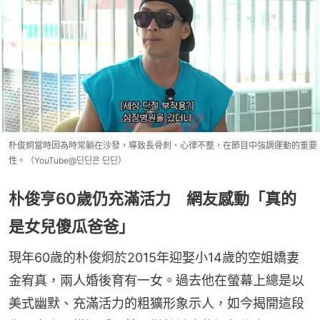
朴俊炯當時因為時常躺在沙發，導致長骨刺、心律不整，在節目中強調運動的重要
性。（YouTube@딘딘은 딘딘）
朴俊亨60歲仍充滿活力 網友感動「真的
是女兒傻瓜爸爸」
現年60歲的朴俊炯於2015年迎娶小14歲的空姐嬌妻
金宥真，兩人婚後育有一女。過去他在螢幕上總是以
美式幽默、充滿活力的粗獷形象示人，如今揭開這段