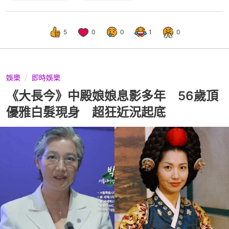
5
0
0
1
0
娛樂
即時娛樂
《大長今》中殿娘娘息影多年 56歲頂
優雅白髮現身 超狂近況起底