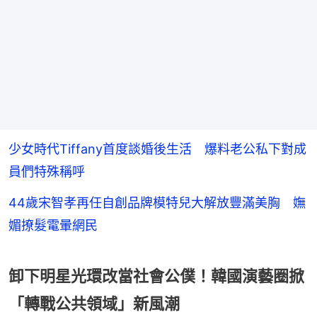
少女時代Tiffany首度談婚後生活 爆料老公私下對成
員們特殊稱呼
44歲宋智孝再任自創品牌模特兒大解放豐滿美胸 嫵
媚撩髮電暈網民
卸下明星光環改當社會公僕！韓國演藝圈掀
「轉戰公共領域」新風潮