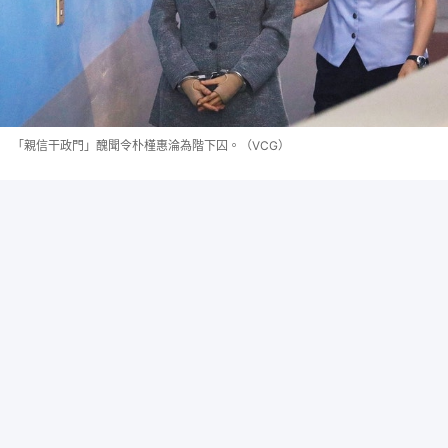
「親信干政門」醜聞令朴槿惠淪為階下囚。（VCG）