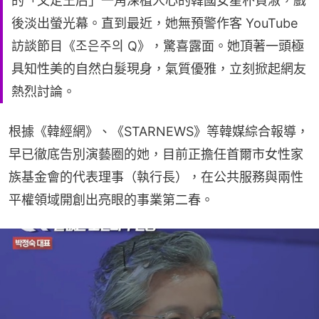
的「文定王后」一角深植人心的韓國女星朴貞淑，戲
後淡出螢光幕。直到最近，她無預警作客 YouTube
訪談節目《조은주의 Q》，驚喜露面。她頂著一頭極
具知性美的自然白髮現身，氣質優雅，立刻掀起網友
熱烈討論。
根據《韓經網》、《STARNEWS》等韓媒綜合報導，
早已徹底告別演藝圈的她，目前正擔任首爾市女性家
族基金會的代表理事（執行長），在公共服務與兩性
平權領域開創出亮眼的事業第二春。