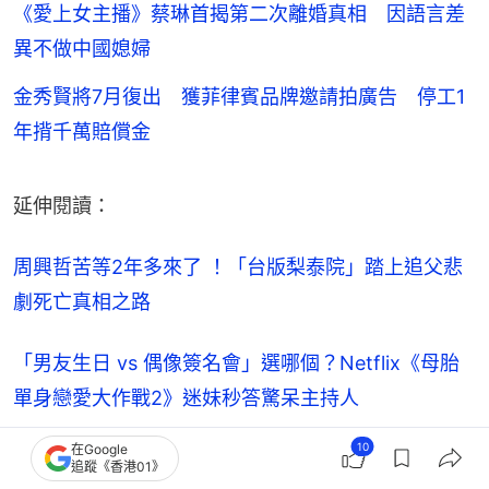
《愛上女主播》蔡琳首揭第二次離婚真相 因語言差
異不做中國媳婦
金秀賢將7月復出 獲菲律賓品牌邀請拍廣告 停工1
年揹千萬賠償金
延伸閱讀：
周興哲苦等2年多來了 ！「台版梨泰院」踏上追父悲
劇死亡真相之路
「男友生日 vs 偶像簽名會」選哪個？Netflix《母胎
單身戀愛大作戰2》迷妹秒答驚呆主持人
10
在Google
【本文獲「
聯合新聞網
」授權轉載。】
追蹤《香港01》