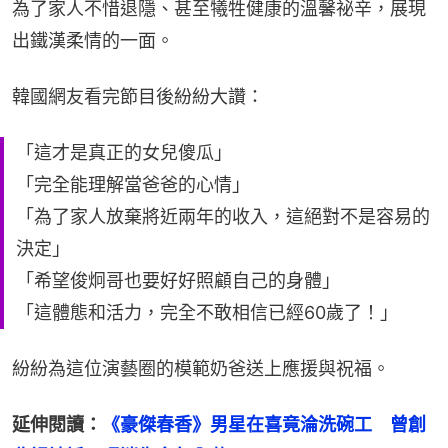
為了家人不惜退隱、甚至犧牲健康的溫馨祕辛，展現
出鐵漢柔情的一面。
韓國網友看完節目後紛紛大讚：
「這才是真正的女兒傻瓜」
「完全能理解當爸爸的心情」
「為了家人放棄將近兩年的收入，這絕對不是容易的
決定」
「希望俊炯哥也要好好照顧自己的身體」
「這體態和活力，完全不敢相信已經60歲了！」
紛紛為這位演藝圈的模範奶爸送上應援與祝福。
延伸閱讀：
《豪傑春香》男星在喜竟淪洗碗工　曾創