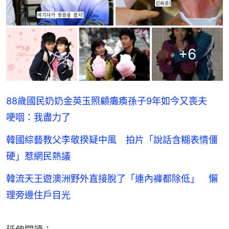
+
6
88歲國民奶奶金英玉照顧癱瘓孫子9年如今又喪夫
哽咽：我盡力了
韓國綜藝教父李敬揆疑中風 拍片「說話含糊表情僵
硬」惹網民熱議
韓流天王遊澳洲野外直接脫了「連內褲都除低」 懶
理旁邊住戶目光