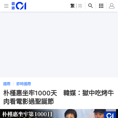
繁
|
简
國際
即時國際
朴槿惠坐牢1000天 韓媒：獄中吃烤牛
肉看電影過聖誕節