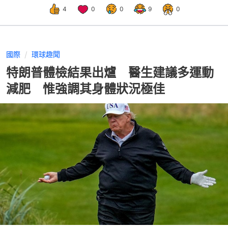
4
0
0
9
0
國際
環球趣聞
特朗普體檢結果出爐 醫生建議多運動
減肥 惟強調其身體狀況極佳