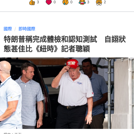
3
0
0
3
2
國際
即時國際
特朗普稱完成體檢和認知測試 自詡狀
態甚佳比《紐時》記者聰穎