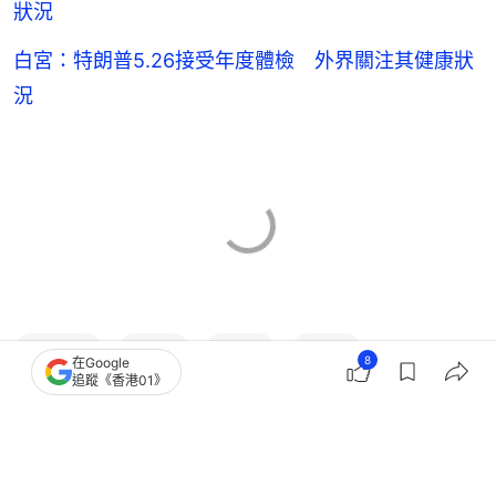
白宮：特朗普5.26接受年度體檢 外界關注其健康狀
況
特朗普
美國
白宮
減肥
8
在Google
追蹤《香港01》
2
0
1
8
0