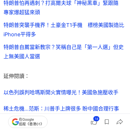
特朗普怕再遇刺？打高爾夫球「神秘黑車」緊跟隨
專家爆超猛來頭
特朗普突襲手機界！土豪金T1手機 標榜美國製造比
iPhone平得多
特朗普自薦當新教宗？笑稱自己是「第一人選」但史
上無美國人當選
延伸閱讀：
以色列誤判哈瑪斯開火實情曝光！美國急施壓收手
稀土危機…范斯：川普手上牌很多 盼中國合理行事
14
在Google
【本文獲「
聯合新聞網
」授權轉載。】
追蹤《香港01》