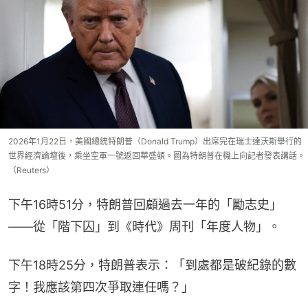
2026年1月22日，美國總統特朗普（Donald Trump）出席完在瑞士達沃斯舉行的
世界經濟論壇後，乘坐空軍一號返回華盛頓。圖為特朗普在機上向記者發表講話。
（Reuters）
下午16時51分，特朗普回顧過去一年的「勵志史」
——從「階下囚」到《時代》周刊「年度人物」。
下午18時25分，特朗普表示：「到處都是破紀錄的數
字！我應該第四次爭取連任嗎？」