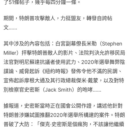
了51條帖子，幾乎每四分鐘一條。
期間，特朗普攻擊敵人，力挺盟友，轉發自誇帖
文……
其中涉及的內容包括：白宮副幕僚長米勒（Stephen 
Miller）抨擊特朗普敵人的影片、法院判決允許移民局
法官對明尼蘇達抗議者使用武力、2020年選舉舞弊陰
謀論、威脅起訴《紐約時報》發佈令他不滿的民調、
宣佈起訴摩根大通及其行政總裁傑米·戴蒙，以及對特
別檢察官史密斯（Jack Smith）的咆哮……
據報道，史密斯當時正在國會公開作證，講述他針對
特朗普涉嫌試圖推翻2020年選舉所構建的案件。特朗
普破了大防：「傑克·史密斯是個瘋狗，不該讓他繼續