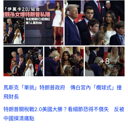
+
8
馬斯克「單挑」特朗普政府 傳白宮內「欖球式」撞
飛財長
特朗普關稅戰2.0美國大勝？看細節恐得不償失 反被
中國摸清痛點