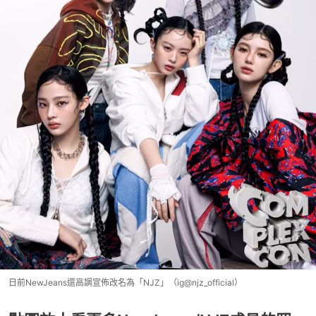
日前NewJeans還高調宣佈改名為「NJZ」（ig@njz_official）