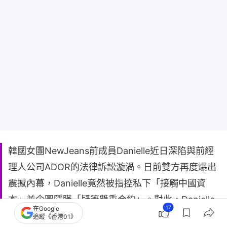
韓國女團NewJeans前成員Danielle近日深陷與前經
理人公司ADOR的法律訴訟漩渦。日前雙方再度爆出
震撼內幕，Danielle竟然被指控私下「接觸中國資
本」並企圖隱瞞「疑簽雙重合約」。對此，Danielle
17
在Google
的法律團隊火速發出嚴正聲明。
追蹤《香港01》