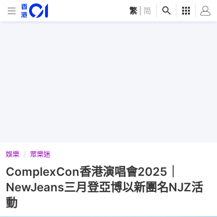
繁
|
简
娛樂
眾樂迷
ComplexCon香港演唱會2025｜
NewJeans三月登亞博以新團名NJZ活
動