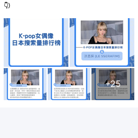
👇）
+
25