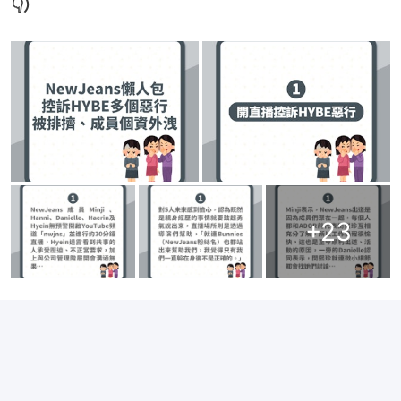
👇）
+
23