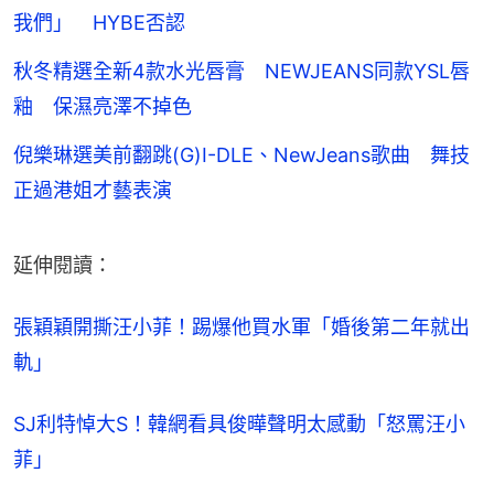
我們」 HYBE否認
秋冬精選全新4款水光唇膏 NEWJEANS同款YSL唇
釉 保濕亮澤不掉色
倪樂琳選美前翻跳(G)I-DLE、NewJeans歌曲 舞技
正過港姐才藝表演
延伸閱讀：
張穎穎開撕汪小菲！踢爆他買水軍「婚後第二年就出
軌」
SJ利特悼大S！韓網看具俊曄聲明太感動「怒罵汪小
菲」