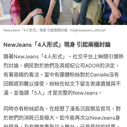
NewJeans「4人形式」現身 引起兩極討論（IG@newjeans_official）
NewJeans「4人形式」現身 引起兩極討論
隨著NewJeans「4人形式」，社交平台上瞬間引爆熱
烈討論，網民對於她們及其經紀公司ADOR的決定，
有著兩極的看法。當中有團體粉絲對於Danielle沒有
回歸感到難以接受，紛紛在帖文下留言表達遺憾與不
滿，並強調「5人」才是完整的NewJeans。
同時亦有粉絲認為，在經歷了漫長沉寂期及官司，對
於她們的消耗已是極大。如今能再次以NewJeans身
份現身，及有機會重新站上舞台，已是最好的結果。