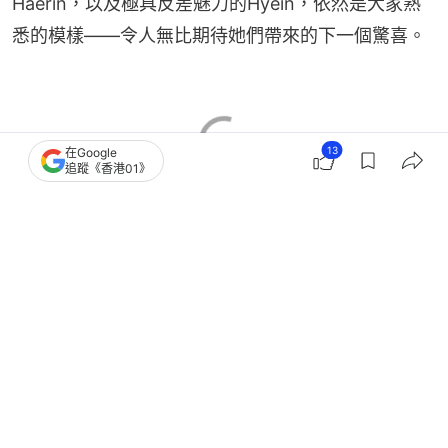
Haerin，以及極具反差魅力的Hyein，依然是大家熟
悉的模樣——令人無比期待她們帶來的下一個驚喜。
13
在Google
追蹤《香港01》
01女生
女生熱話
熱話
NewJeans
2
0
0
0
0
娛樂
即時娛樂