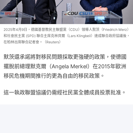
2025年4月9日，德國基督教民主聯盟黨（CDU）領導人默茨（Friedrich Merz）
和社會民主黨 (SPD) 聯合主席克林貝爾（Lars Klingbeil）達成聯合政府協議後，
在柏林出席聯合記者會。（Reuters）
默茨還承諾將對移民問題採取更強硬的政策，使德國
擺脫前總理默克爾（Angela Merkel）在2015年歐洲
移民危機期間推行的更為自由的移民政策。
這一執政聯盟協議仍需經社民黨全體成員投票批准。