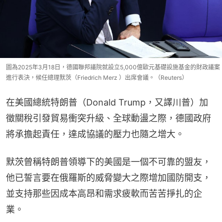
圖為2025年3月18日，德國聯邦議院就設立5,000億歐元基礎設施基金的財政議案
進行表決，候任總理默茨（Friedrich Merz ）出席會議。（Reuters）
在美國總統特朗普（Donald Trump，又譯川普）加
徵關稅引發貿易衝突升級、全球動盪之際，德國政府
將承擔起責任，達成協議的壓力也隨之增大。
默茨曾稱特朗普領導下的美國是一個不可靠的盟友，
他已誓言要在俄羅斯的威脅變大之際增加國防開支，
並支持那些因成本高昂和需求疲軟而苦苦掙扎的企
業。