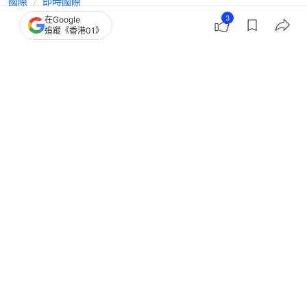
國際
即時國際
3
在Google
德國總理默茨支持率跌至新低 執政聯
追蹤《香港01》
盟面臨嚴重信任危機
撰文：
韓學敏
出版：
2026-04-03 19:01
更新：
2026-04-03 19:01