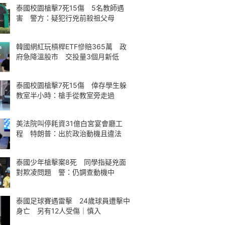
泰國校園槍擊7死15傷 5名教師遇
害 警方：疑犯行兇前殺祖父母
韓國網紅玩槓桿ETF慘賠365萬 政
府急降溫股市 交投量3個月新低
泰國校園槍擊7死15傷 倖存學生躲
教室半小時：槍手從教室旁走過
美法院叫停耗資31億白宮宴會廳工
程 特朗普：出於政治動機且違法
泰國少年槍擊案8死 同學指疑兇面
對欺凌問題 警：仍調查動機中
泰國足球賽遇雷擊 24歲球員遭擊中
身亡 另有12人受傷｜慎入