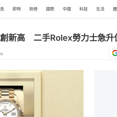
息
即時
熱榜
國際
中國
科技
生活
體
創新高 二手Rolex勞力士急
26