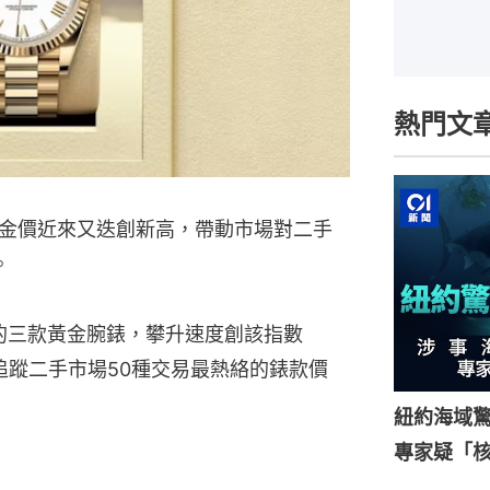
熱門文
金價近來又迭創新高，帶動市場對二手
。
力士的三款黃金腕錶，攀升速度創該指數
追蹤二手市場50種交易最熱絡的錶款價
紐約海域驚
專家疑「