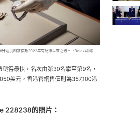
攀升速度創該指數2022年有紀錄以來之最。（Rolex官網）
38金錶爬得最快，名次由第30名攀至第9名，
050美元，香港官網售價則為357,100港
e 228238的照片：