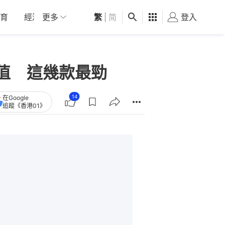
育
經濟
更多
01深圳
繁
觀點
|
简
健康
好食玩飛
登入
女
升值 這幾款最勁
14
在Google
追蹤《香港01》