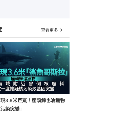
章
查看更多
現3.6米巨鯊！座頭鯨也淪獵物
核污染突變」