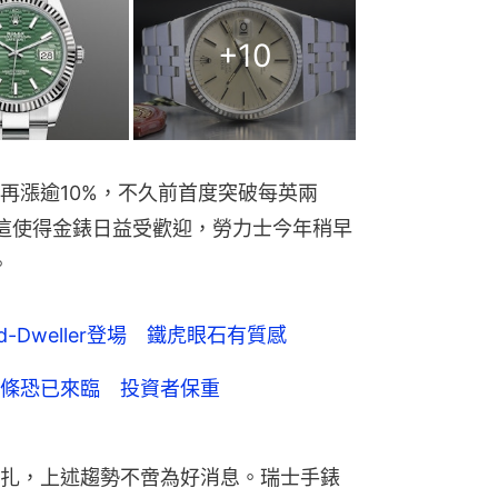
+
10
再漲逾10%，不久前首度突破每英兩
大關。這使得金錶日益受歡迎，勞力士今年稍早
。
d-Dweller登場 鐵虎眼石有質感
條恐已來臨 投資者保重
扎，上述趨勢不啻為好消息。瑞士手錶