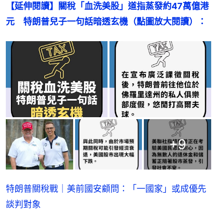
【延伸閱讀】關稅「血洗美股」道指蒸發約47萬億港
元　特朗普兒子一句話暗透玄機（點圖放大閱讀）：
+
9
特朗普關稅戰｜美前國安顧問：「一國家」或成優先
談判對象