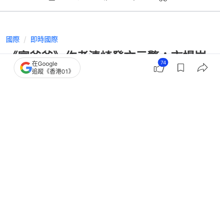
國際
即時國際
《富爸爸》作者清崎發文示警：市場崩
74
在Google
盤迫在眉睫 黃金白銀將大漲
追蹤《香港01》
撰文：
TVBS新聞網