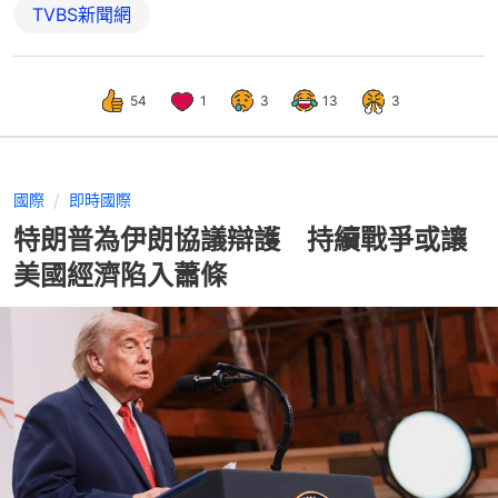
TVBS新聞網
54
1
3
13
3
國際
即時國際
特朗普為伊朗協議辯護 持續戰爭或讓
美國經濟陷入蕭條