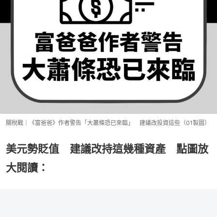
關稅戰｜《富爸爸》作者警告「大蕭條恐已來臨」 建議改投資這些（01製圖）
美元勢貶值 建議改持這幾種資產 點圖放
大閱讀：