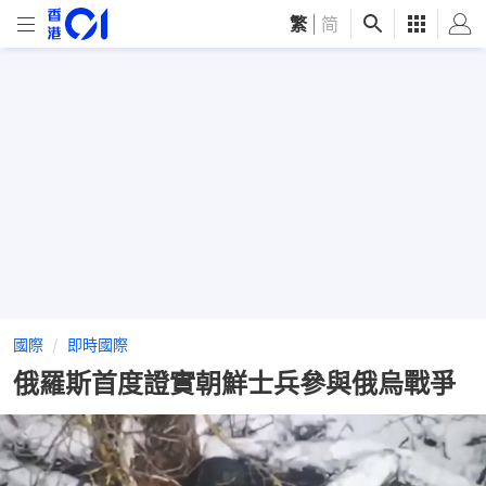
繁
|
简
國際
即時國際
俄羅斯首度證實朝鮮士兵參與俄烏戰爭