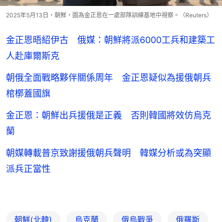
2025年5月13日，朝鮮，圖為金正恩在一處部隊訓練基地中視察。（Reuters）
金正恩晤紹伊古 俄媒：朝鮮將派6000工兵和建築工
人赴庫爾斯克
朝俄全面戰略夥伴關係周年 金正恩疑似為援俄朝兵
棺槨蓋國旗
金正恩：朝鮮出兵援俄是正義 否則韓國將效仿烏克
蘭
朝媒轉載普京致謝援俄朝兵聲明 韓媒分析或為突顯
派兵正當性
朝鮮(北韓)
烏克蘭
俄烏戰爭
俄羅斯