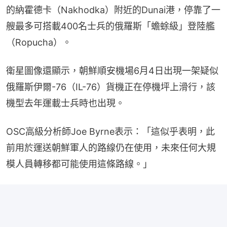
的納霍德卡（Nakhodka）附近的Dunai港，停靠了一
艘最多可搭載400名士兵的俄羅斯「蟾蜍級」登陸艦
（Ropucha）。
衛星圖像還顯示，朝鮮順安機場6月4日出現一架疑似
俄羅斯伊爾-76（IL-76）貨機正在停機坪上滑行，該
機型去年運載士兵時也出現。
OSC高級分析師Joe Byrne表示：「這似乎表明，此
前用於運送朝鮮軍人的路線仍在使用，未來任何大規
模人員轉移都可能使用這條路線。」