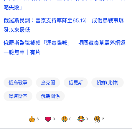
略失敗」
俄羅斯民調：普京支持率降至65.1% 成俄烏戰事爆
發以來最低
俄羅斯監獄截獲「運毒貓咪」 項圈藏毒草叢落網還
一臉無辜｜有片
俄烏戰爭
烏克蘭
俄羅斯
朝鮮(北韓)
澤連斯基
俄朝關係
6
0
0
9
2