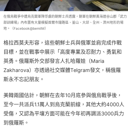
在俄烏戰爭中遭烏克蘭軍隊俘虜的朝鮮士兵透露，朝軍在朝鮮黃海道谷山郡「武力
部訓練場」內布置有大量模擬首爾市鐘路區、釜山、大邱、全州、濟州地形的場
地。（Facebook@bemilM）
格拉西莫夫形容，這些朝鮮士兵與俄軍並肩完成作戰
目標，並在戰事中展示「高度專業及忍耐力、勇氣和
英勇。俄羅斯外交部發言人扎哈羅娃（Maria 
Zakharova）亦透過社交媒體Telgram發文，稱俄羅
斯永不忘記朋友。
美韓兩國估計，朝鮮在去年10月底參與俄烏戰爭後，
至今一共派兵1.1萬人到烏克蘭前線，其他大約4000人
受傷，又認為平壤方面可能在今年初再調派3000兵力
到俄羅斯。