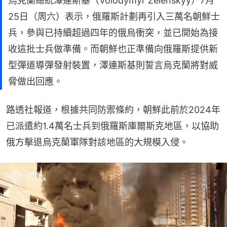
烏克蘭總統澤連斯基（Volodymyr Zelenskyy）7月
25日（周六）表示，俄羅斯計劃再引入三萬名朝鮮士
兵，參與已持續超過四年的俄烏衝突，並已開始為接
收這批士兵做準備。而朝鮮也正準備向俄羅斯提供新
型彈道導彈發射裝置，澤連斯基則誓言烏克蘭將對威
脅做出回應。
路透社報道，根據共同防禦條約，朝鮮此前於2024年
已派遣約1.4萬名士兵到俄羅斯庫爾斯克地區，以協助
俄方擊退烏克蘭軍隊對該地區的大規模入侵。