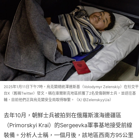
2025年1月11日下午7時，烏克蘭總統澤連斯基（Volodymyr Zelenskiy）在社交平
台X（舊稱Twitter）發文，稱在庫爾斯克地區抓獲了2名受傷朝鮮士兵，並送往基
輔，目前他們正與烏克蘭安全局取得聯繫。（X/ @ZelenskyyUa）
去年10月，朝鮮士兵被拍到在俄羅斯濱海邊疆區
（Primorskyi Krai）的Sergeevka軍事基地接受前線
裝備。分析人士稱，一個月後，該地區西南方95公里