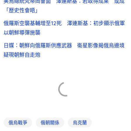
美烏總統梵蒂岡會面 澤連斯基：若取得成果 或成
「歷史性會晤」
俄羅斯空襲基輔增至12死 澤連斯基：初步顯示俄軍
以朝鮮導彈施襲
日媒：朝鮮向俄羅斯供應武器 衛星影像揭俄烏邊境
疑現朝鮮自走炮
俄烏戰爭
俄朝關係
烏克蘭