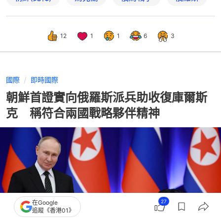
12
1
1
6
3
國際
即時國際
朝鮮首證實向俄羅斯派兵助收復庫爾斯
克 稱符合兩國戰略夥伴精神
27
在Google
追蹤《香港01》