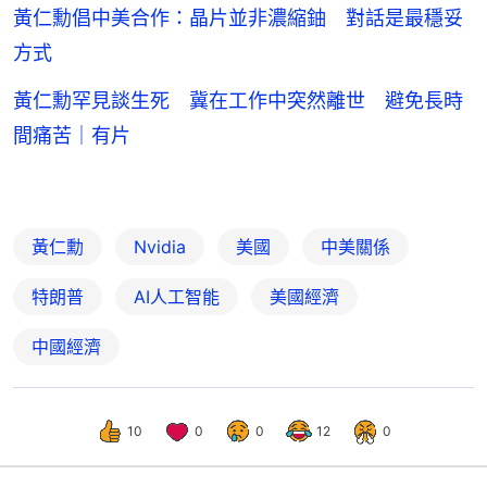
黃仁勳倡中美合作：晶片並非濃縮鈾 對話是最穩妥
方式
黃仁勳罕見談生死 冀在工作中突然離世 避免長時
間痛苦｜有片
黃仁勳
Nvidia
美國
中美關係
特朗普
AI人工智能
美國經濟
中國經濟
10
0
0
12
0