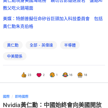
黃仁勳現身美國海底撈 親切合影還送簽名 盤點AI
教父吃火鍋場面
美媒：特朗普擬任命矽谷巨頭加入科技委員會 包括
黃仁勳朱克伯格
黃仁勳
全部 - 英偉達
半導體
中美關係
23
2
1
16
18
國際
即時國際
Nvidia黃仁勳：中國始終會向美國開放