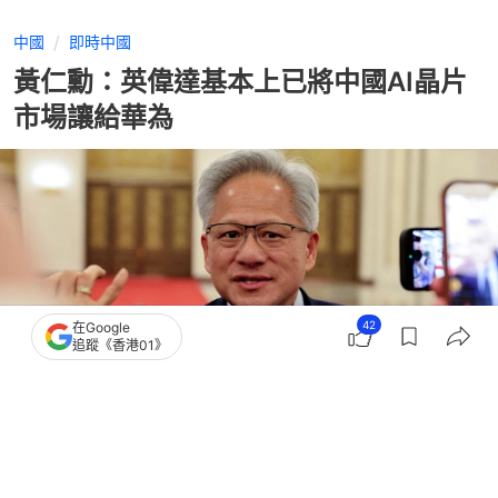
中國
即時中國
黃仁勳：英偉達基本上已將中國AI晶片
市場讓給華為
42
在Google
追蹤《香港01》
撰文：
許祺安
出版：
2026-05-21 14:26
更新：
2026-05-21 14:33