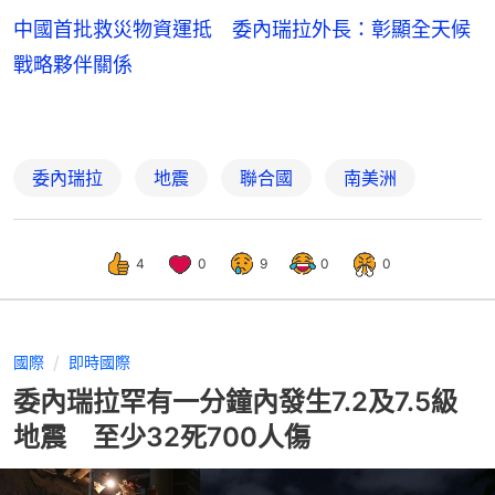
中國首批救災物資運抵 委內瑞拉外長：彰顯全天候
戰略夥伴關係
委內瑞拉
地震
聯合國
南美洲
4
0
9
0
0
國際
即時國際
委內瑞拉罕有一分鐘內發生7.2及7.5級
地震 至少32死700人傷