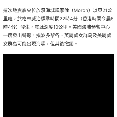
這次地震震央位於濱海城鎮摩倫（Moron）以東21公
里處，於格林威治標準時間22時4分（香港時間今晨6
時4分）發生，震源深度10公里。美國海嘯預警中心
一度發出警報，指波多黎各、英屬處女群島及美屬處
女群島可能出現海嘯，但其後撤銷。