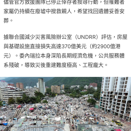
儘管官方救援團隊已停止倖存者搜尋行動，但罹難者
家屬仍持續在廢墟中搜救親人，希望找回遺體妥善安
葬。
據聯合國減少災害風險辦公室（UNDRR）評估，房屋
與基礎設施直接損失高達370億美元（約2900億港
元）。委內瑞拉本身深陷長期經濟危機，公共服務體
系殘破，導致災後重建難度極高、工程龐大。