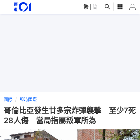
繁
|
简
國際
即時國際
哥倫比亞發生廿多宗炸彈襲擊 至少7死
28人傷 當局指屬叛軍所為