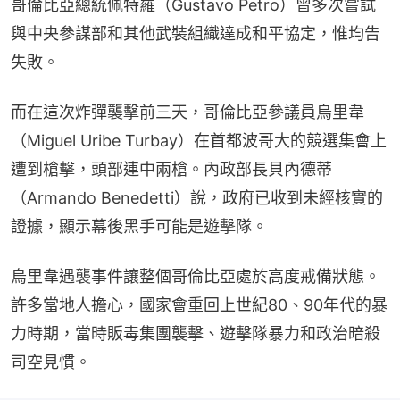
哥倫比亞總統佩特羅（Gustavo Petro）曾多次嘗試
與中央參謀部和其他武裝組織達成和平協定，惟均告
失敗。
而在這次炸彈襲擊前三天，哥倫比亞參議員烏里韋
（Miguel Uribe Turbay）在首都波哥大的競選集會上
遭到槍擊，頭部連中兩槍。內政部長貝內德蒂 
（Armando Benedetti）說，政府已收到未經核實的
證據，顯示幕後黑手可能是遊擊隊。
烏里韋遇襲事件讓整個哥倫比亞處於高度戒備狀態。
許多當地人擔心，國家會重回上世紀80、90年代的暴
力時期，當時販毒集團襲擊、遊擊隊暴力和政治暗殺
司空見慣。