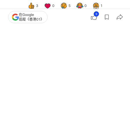
3
0
5
0
1
9
在Google
追蹤《香港01》
國際
即時國際
委內瑞拉地震增至2295死 4警員涉從
倒塌建築物偷現金被捕｜有片