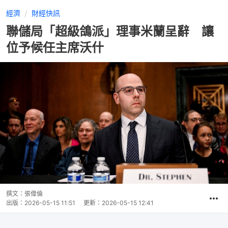
經濟
財經快訊
聯儲局「超級鴿派」理事米蘭呈辭 讓
位予候任主席沃什
撰文：
張偉倫
出版：
2026-05-15 11:51
更新：
2026-05-15 12:41