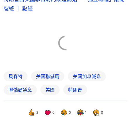
裂縫 ｜ 點經
貝森特
美國聯儲局
美國加息減息
聯儲局議息
美國
特朗普
2
0
0
1
0