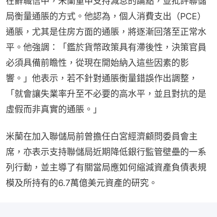
在辭職信中，米蘭重申支持減息的論點，並批評聯儲
局衡量通脹的方式。他認為，個人消費支出（PCE）
通脹，尤其是住房方面的通脹，將逐漸回落至正常水
平。他強調：「鑑於貨幣政策具有滯後性，決策官員
必須具備前瞻性，從現在開始納入這些因素的影
響。」他表示，若不針對通脹衡量錯誤作出調整，
「就會讓失業率升至不必要的高水平，並且對抗的是
虛假而非真實的通脹。」
米蘭在加入聯儲局前曾擔任白宮經濟顧問委員會主
席，亦表示支持聯儲局近期降低銀行監管壁壘的一系
列行動，並主導了有關當局應如何縮減資產負債表規
模及所持有的6.7萬億美元資產的研究。