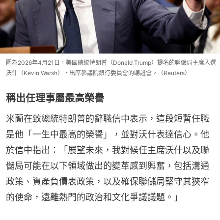
圖為2026年4月21日，美國總統特朗普（Donald Trump）提名的聯儲局主席人選
沃什（Kevin Warsh），出席參議院銀行委員會的聽證會。（Reuters）
稱出任理事屬最高榮譽
米蘭在致總統特朗普的辭職信中表示，這段短暫任職
是他「一生中最高的榮譽」，並對沃什表達信心。他
於信中指出：「展望未來，我對候任主席沃什以及聯
儲局可能在以下領域做出的變革感到興奮，包括溝通
政策、資產負債表政策，以及確保聯儲局堅守其狹窄
的使命，遠離熱門的政治和文化爭議議題。」