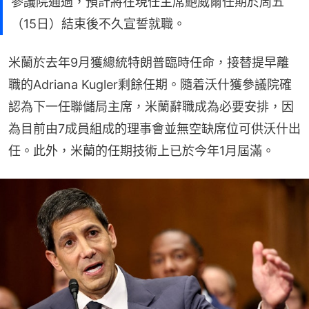
參議院通過，預計將在現任主席鮑威爾任期於周五
（15日）結束後不久宣誓就職。
米蘭於去年9月獲總統特朗普臨時任命，接替提早離
職的Adriana Kugler剩餘任期。隨着沃什獲參議院確
認為下一任聯儲局主席，米蘭辭職成為必要安排，因
為目前由7成員組成的理事會並無空缺席位可供沃什出
任。此外，米蘭的任期技術上已於今年1月屆滿。