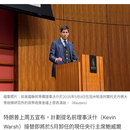
檔案照片：前美國聯邦準備理事沃什於2025年5月9日在加州帕洛阿爾托史丹佛大
學胡佛研究所的貨幣政策會議上發表演說。（Reuters）
特朗普上周五宣布，計劃提名前理事沃什（Kevin 
Warsh）接替即將於5月卸任的現任央行主席鮑威爾