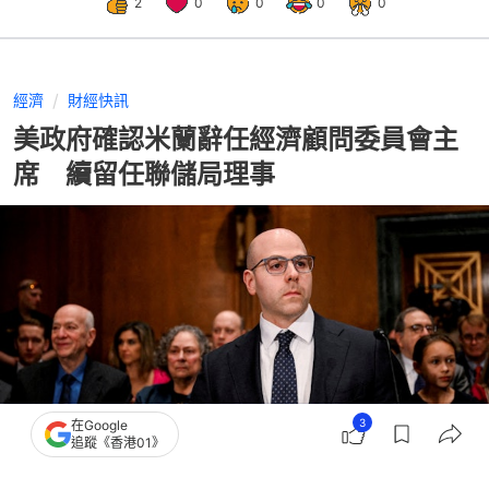
2
0
0
0
0
經濟
財經快訊
美政府確認米蘭辭任經濟顧問委員會主
席 續留任聯儲局理事
3
在Google
追蹤《香港01》
撰文：
張偉倫