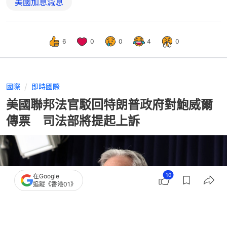
美國加息減息
6
0
0
4
0
國際
即時國際
美國聯邦法官駁回特朗普政府對鮑威爾
傳票 司法部將提起上訴
10
在Google
追蹤《香港01》