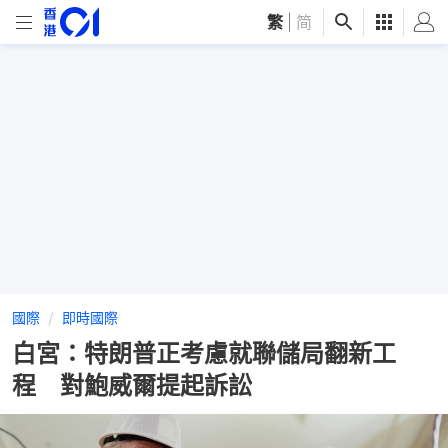
繁
|
简
國際
即時國際
白宮：特朗普正考慮就聯儲局翻新工
程 對鮑威爾提起訴訟