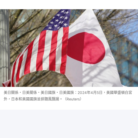
美日關係・日美關係・美日國旗・日美國旗：2024年4月5日，美國華盛頓白宮
外，日本和美國國旗並排隨風飄揚。（Reuters）