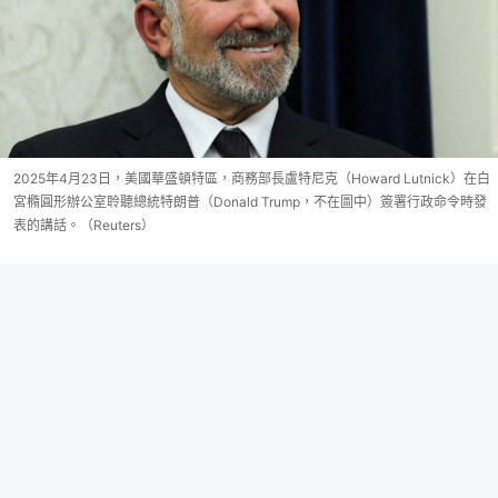
2025年4月23日，美國華盛頓特區，商務部長盧特尼克（Howard Lutnick）在白
宮橢圓形辦公室聆聽總統特朗普（Donald Trump，不在圖中）簽署行政命令時發
表的講話。（Reuters）