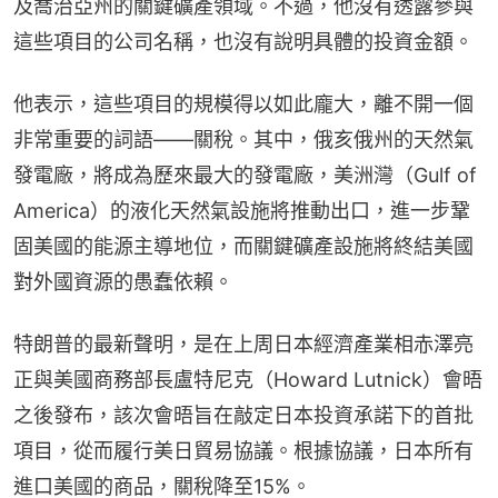
及喬治亞州的關鍵礦產領域。不過，他沒有透露參與
這些項目的公司名稱，也沒有說明具體的投資金額。
他表示，這些項目的規模得以如此龐大，離不開一個
非常重要的詞語——關稅。其中，俄亥俄州的天然氣
發電廠，將成為歷來最大的發電廠，美洲灣（Gulf of 
America）的液化天然氣設施將推動出口，進一步鞏
固美國的能源主導地位，而關鍵礦產設施將終結美國
對外國資源的愚蠢依賴。
特朗普的最新聲明，是在上周日本經濟產業相赤澤亮
正與美國商務部長盧特尼克（Howard Lutnick）會晤
之後發布，該次會晤旨在敲定日本投資承諾下的首批
項目，從而履行美日貿易協議。根據協議，日本所有
進口美國的商品，關稅降至15%。