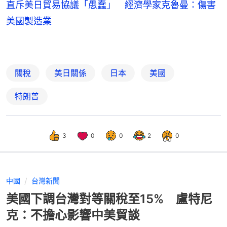
直斥美日貿易協議「愚蠢」 經濟學家克魯曼：傷害
美國製造業
關稅
美日關係
日本
美國
特朗普
3
0
0
2
0
中國
台灣新聞
美國下調台灣對等關稅至15% 盧特尼
克：不擔心影響中美貿談