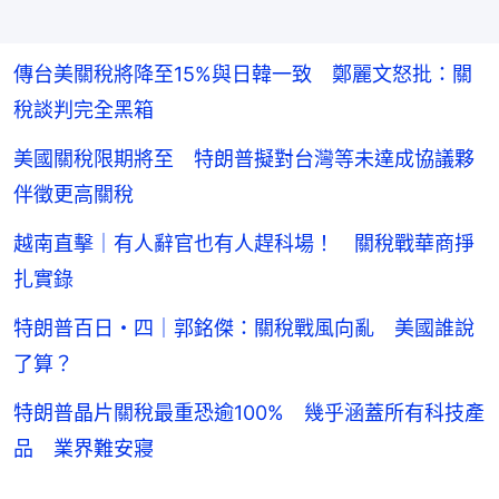
傳台美關稅將降至15%與日韓一致 鄭麗文怒批：關
稅談判完全黑箱
美國關稅限期將至 特朗普擬對台灣等未達成協議夥
伴徵更高關稅
越南直擊｜有人辭官也有人趕科場！ 關稅戰華商掙
扎實錄
特朗普百日・四｜郭銘傑：關稅戰風向亂 美國誰說
了算？
特朗普晶片關稅最重恐逾100% 幾乎涵蓋所有科技產
品 業界難安寢