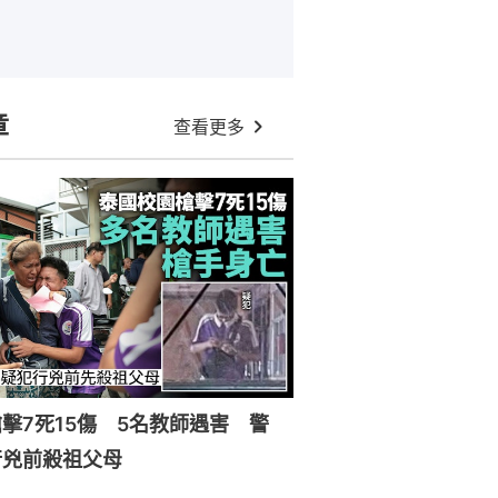
章
查看更多
擊7死15傷 5名教師遇害 警
行兇前殺祖父母