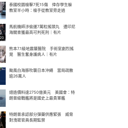
泰國校園槍擊7死15傷 倖存學生躲
教室半小時：槍手從教室旁走過
馬航機師涉偷運7萬粒搖頭丸 遭印尼
海關查獲最高可判死刑｜有片
:20
熊本7.1級地震襲醫院 手術室劇烈搖
晃 醫生奮身護病人｜有片
颱風白海豚吹襲日本沖繩 當局疏散
逾26萬人
總造價料達2750億美元 美國會：特
朗普級戰艦將是國史上最貴軍艦
特朗普承認部分彈藥供應緊張 威脅
對洩密官員長期監禁