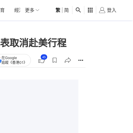
育
經濟
更多
01深圳
繁
觀點
|
简
健康
好食玩飛
登入
女
表取消赴美行程
45
在Google
追蹤《香港01》