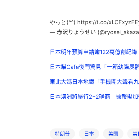
やっと(^^)
https://t.co/xLCFxyzFE
— 赤沢りょうせい (@ryosei_akaz
日本明年預算申請逾122萬億創紀
日本貓Cafe後門驚見「一箱幼貓
東北大媽日本地鐵「手機開大聲看九
日本澳洲將舉行2+2磋商 據報擬
特朗普
日本
美國
美