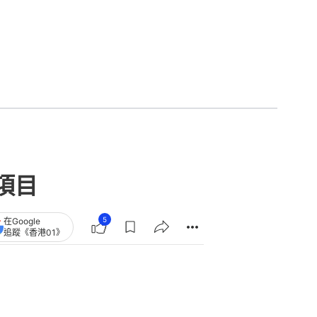
項目
5
在Google
追蹤《香港01》