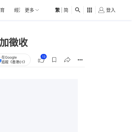
育
經濟
更多
01深圳
繁
觀點
|
简
健康
好食玩飛
登入
女
疊加徵收
13
在Google
追蹤《香港01》