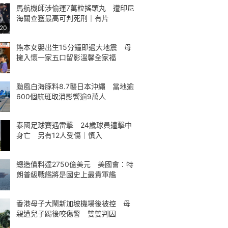
馬航機師涉偷運7萬粒搖頭丸 遭印尼
海關查獲最高可判死刑｜有片
:20
熊本女嬰出生15分鐘即遇大地震 母
擁入懷一家五口留影溫馨全家福
颱風白海豚料8.7襲日本沖繩 當地逾
600個航班取消影響逾9萬人
泰國足球賽遇雷擊 24歲球員遭擊中
身亡 另有12人受傷｜慎入
總造價料達2750億美元 美國會：特
朗普級戰艦將是國史上最貴軍艦
香港母子大鬧新加坡機場後被控 母
親遭兒子踢後咬傷警 雙雙判囚