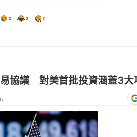
0
3
0
易協議 對美首批投資涵蓋3大
43