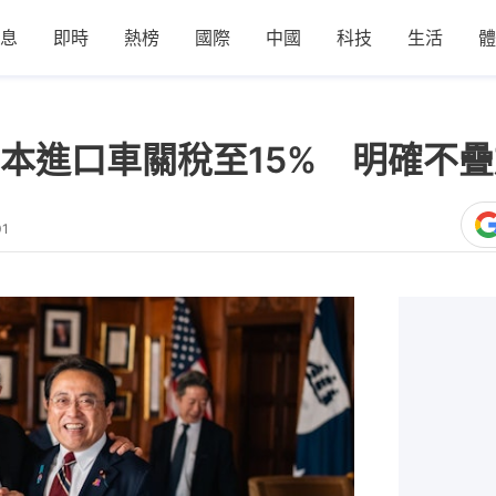
息
即時
熱榜
國際
中國
科技
生活
體
本進口車關稅至15% 明確不
01