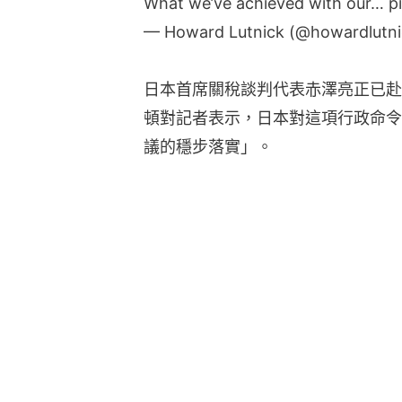
What we’ve achieved with our…
p
— Howard Lutnick (@howardlutn
日本首席關稅談判代表赤澤亮正已赴
頓對記者表示，日本對這項行政命令
議的穩步落實」。