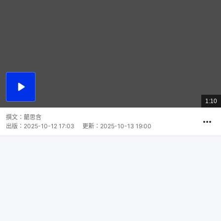
播
放
1:10
總
影
共
片
時
撰文：
藺思含
間
出版：
2025-10-12 17:03
更新：
2025-10-13 19:00