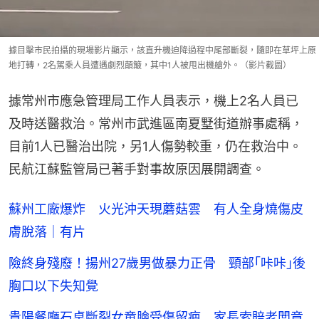
據目擊市民拍攝的現場影片顯示，該直升機迫降過程中尾部斷裂，隨即在草坪上原
地打轉，2名駕乘人員遭遇劇烈顛簸，其中1人被甩出機艙外。（影片截圖）
據常州市應急管理局工作人員表示，機上2名人員已
及時送醫救治。常州市武進區南夏墅街道辦事處稱，
目前1人已醫治出院，另1人傷勢較重，仍在救治中。
民航江蘇監管局已著手對事故原因展開調查。
蘇州工廠爆炸 火光沖天現蘑菇雲 有人全身燒傷皮
膚脫落｜有片
險終身殘廢！揚州27歲男做暴力正骨 頸部｢咔咔｣後
胸口以下失知覺
貴陽餐廳石桌斷裂女童臉受傷留疤 家長索賠老闆竟