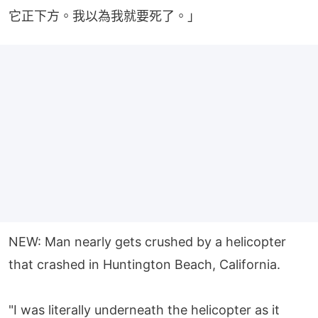
它正下方。我以為我就要死了。」
NEW: Man nearly gets crushed by a helicopter
that crashed in Huntington Beach, California.
"I was literally underneath the helicopter as it