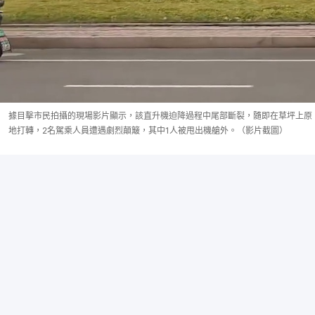
據目擊市民拍攝的現場影片顯示，該直升機迫降過程中尾部斷裂，隨即在草坪上原
地打轉，2名駕乘人員遭遇劇烈顛簸，其中1人被甩出機艙外。（影片截圖）