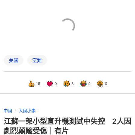
美國
空難
15
0
3
9
0
中國
大國小事
江蘇一架小型直升機測試中失控 2人因
劇烈顛簸受傷｜有片