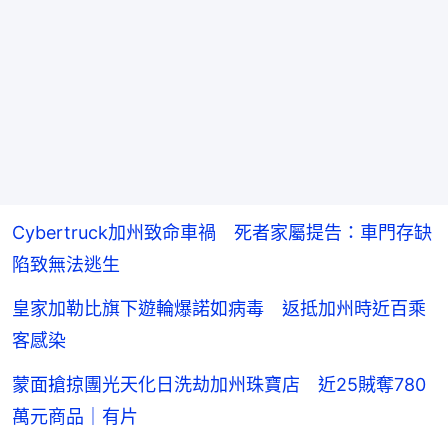
Cyber​​truck加州致命車禍 死者家屬提告：車門存缺
陷致無法逃生
皇家加勒比旗下遊輪爆諾如病毒 返抵加州時近百乘
客感染
蒙面搶掠團光天化日洗劫加州珠寶店 近25賊奪780
萬元商品｜有片