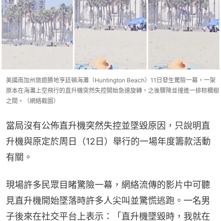
美國南加州旅遊勝地亨廷頓海灘（Huntington Beach）11日發生驚險一幕，一架
原本在海灘上空飛行的直升機突然失控開始急速旋轉，之後驟降並撞進一排棕櫚樹
之間。（網絡截圖）
當局沒有公佈直升機突然失控並墜毀原因，只說明直
升機與原定於周日（12日）舉行的一場年度籌款活動
有關。
現場許多民眾目睹驚險一幕，網絡流傳的影片中可聽
見直升機開始墜落時許多人尖叫並驚慌逃跑。一名男
子後來在社交平台上表示：「直升機墜毀時，我就在