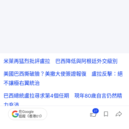
米萊再猛烈批評盧拉 巴西降低與阿根廷外交級別
美國巴西撕破臉？美撤大使簽證報復 盧拉反擊：絕
不讓極右翼統治
巴西總統盧拉尋求第4個任期 現年80歲自言仍然精
力充沛
27
在Google
追蹤《香港01》
特朗普政府撤銷巴西駐美大使簽證 報復巴西拒發美
外交官簽證