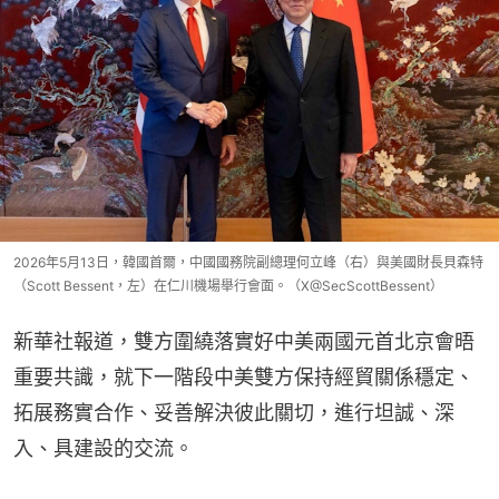
2026年5月13日，韓國首爾，中國國務院副總理何立峰（右）與美國財長貝森特
（Scott Bessent，左）在仁川機場舉行會面。（X@SecScottBessent）
新華社報道，雙方圍繞落實好中美兩國元首北京會晤
重要共識，就下一階段中美雙方保持經貿關係穩定、
拓展務實合作、妥善解決彼此關切，進行坦誠、深
入、具建設的交流。