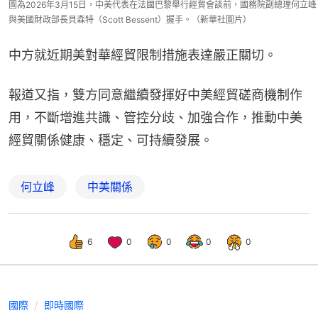
圖為2026年3月15日，中美代表在法國巴黎舉行經貿會談前，國務院副總理何立峰
與美國財政部長貝森特（Scott Bessent）握手。（新華社圖片）
中方就近期美對華經貿限制措施表達嚴正關切。
報道又指，雙方同意繼續發揮好中美經貿磋商機制作
用，不斷增進共識、管控分歧、加強合作，推動中美
經貿關係健康、穩定、可持續發展。
何立峰
中美關係
6
0
0
0
0
國際
即時國際