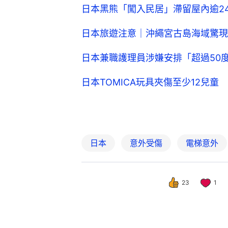
日本黑熊「闖入民居」滯留屋內逾2
日本旅遊注意｜沖繩宮古島海域驚現
日本兼職護理員涉嫌安排「超過50
日本TOMICA玩具夾傷至少12兒
日本
意外受傷
電梯意外
23
1