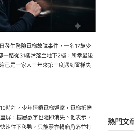
日發生驚險電梯故障事件，一名17歲少
卻一路從31樓滑落至地下2樓，所幸最後
這已是一家人三年來第三度遇到電梯失
10時許，少年搭乘電梯返家，電梯抵達
現藍屏，樓層數字也隨即消失。他表示，
熱門文
快速往下移動，只能緊靠轎廂角落並打