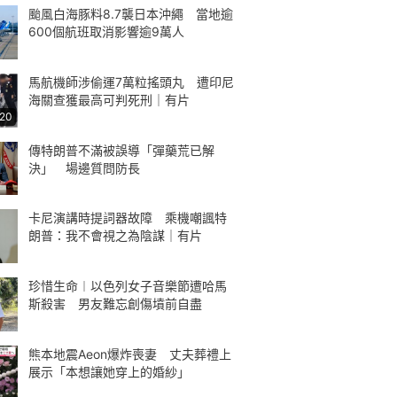
颱風白海豚料8.7襲日本沖繩 當地逾
600個航班取消影響逾9萬人
馬航機師涉偷運7萬粒搖頭丸 遭印尼
海關查獲最高可判死刑｜有片
:20
傳特朗普不滿被誤導「彈藥荒已解
決」 場邊質問防長
卡尼演講時提詞器故障 乘機嘲諷特
朗普：我不會視之為陰謀｜有片
珍惜生命︱以色列女子音樂節遭哈馬
斯殺害 男友難忘創傷墳前自盡
熊本地震Aeon爆炸喪妻 丈夫葬禮上
展示「本想讓她穿上的婚紗」