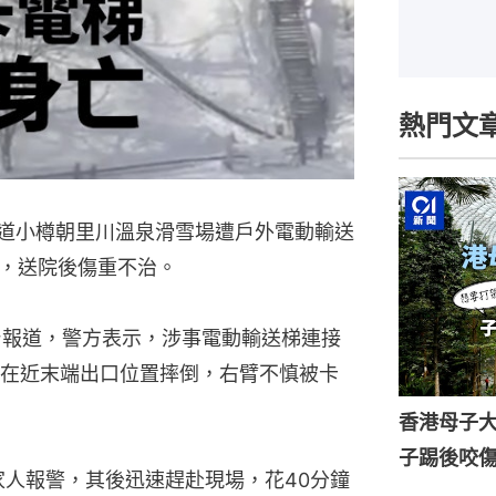
熱門文
海道小樽朝里川溫泉滑雪場遭戶外電動輸送
，送院後傷重不治。
視台報道，警方表示，涉事電動輸送梯連接
在近末端出口位置摔倒，右臂不慎被卡
香港母子
子踢後咬
家人報警，其後迅速趕赴現場，花40分鐘