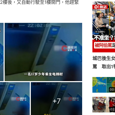
2樓後，又自動行駛至1樓開門，他趕緊
城巴後生
罵 取出1
00
+
7
02