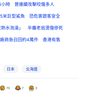
4小時 曾連續攻擊咬傷多人
5米巨型鯊魚 恐危害遊客安全
度熱水泡澡」 半癱老翁燙傷慘死
童 廠商急召回約4萬件 香港有售
日本
北海道
70
7
3