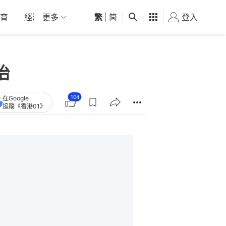
育
經濟
更多
01深圳
繁
觀點
|
简
健康
好食玩飛
登入
女
治
104
在Google
追蹤《香港01》