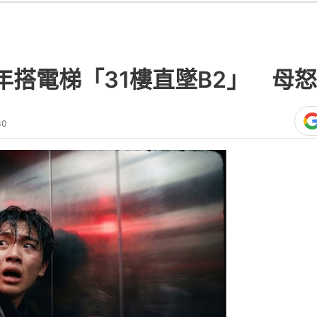
年搭電梯「31樓直墜B2」 母怒
30