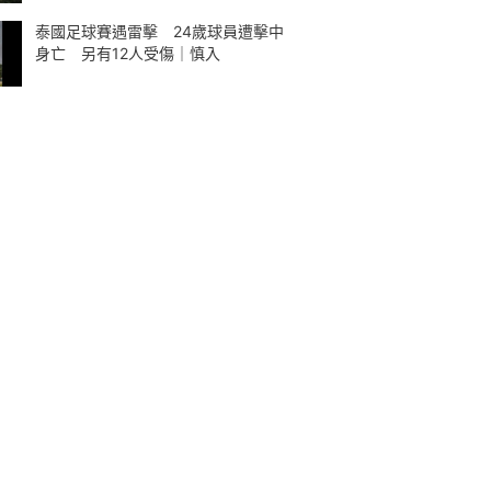
泰國足球賽遇雷擊 24歲球員遭擊中
身亡 另有12人受傷｜慎入