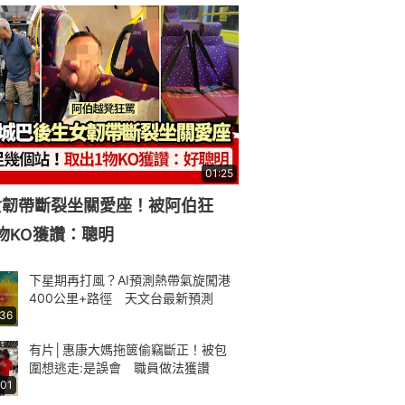
01:25
女韌帶斷裂坐關愛座！被阿伯狂
物KO獲讚：聰明
下星期再打風？AI預測熱帶氣旋闖港
400公里+路徑 天文台最新預測
:36
有片│惠康大媽拖篋偷竊斷正！被包
圍想逃走:是誤會 職員做法獲讚
:01