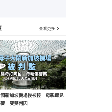
章
查看更多
大鬧新加坡機場後被控 母親遭兒
傷警 雙雙判囚