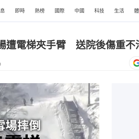
息
即時
熱榜
國際
中國
科技
生活
體
場遭電梯夾手臂 送院後傷重不
8