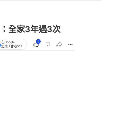
：全家3年遇3次
6
在Google
追蹤《香港01》