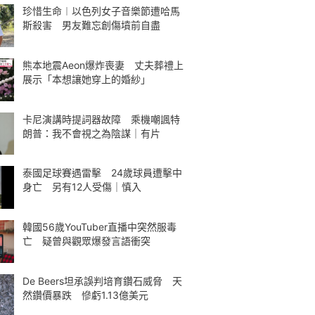
珍惜生命︱以色列女子音樂節遭哈馬
斯殺害 男友難忘創傷墳前自盡
熊本地震Aeon爆炸喪妻 丈夫葬禮上
展示「本想讓她穿上的婚紗」
卡尼演講時提詞器故障 乘機嘲諷特
朗普：我不會視之為陰謀｜有片
泰國足球賽遇雷擊 24歲球員遭擊中
身亡 另有12人受傷｜慎入
韓國56歲YouTuber直播中突然服毒
亡 疑曾與觀眾爆發言語衝突
De Beers坦承誤判培育鑽石威脅 天
然鑽價暴跌 慘虧1.13億美元