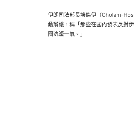
伊朗司法部長埃傑伊（Gholam-Hosse
動辯護，稱「那些在國內發表反對伊
國沆瀣一氣。」