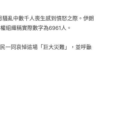
月騷亂中數千人喪生感到憤怒之際。伊朗
權組織稱實際數字為6961人。
民一同哀悼這場「巨大災難」，並呼籲