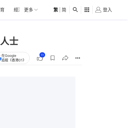
育
經濟
更多
01深圳
繁
觀點
|
简
健康
好食玩飛
登入
女
人士
11
在Google
追蹤《香港01》