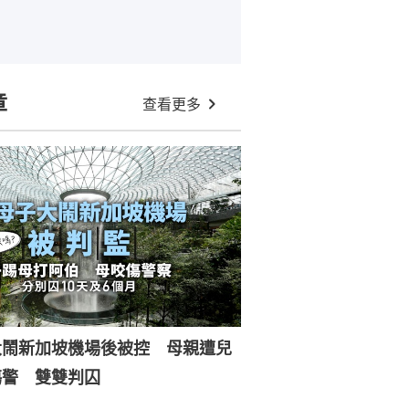
章
查看更多
大鬧新加坡機場後被控 母親遭兒
傷警 雙雙判囚