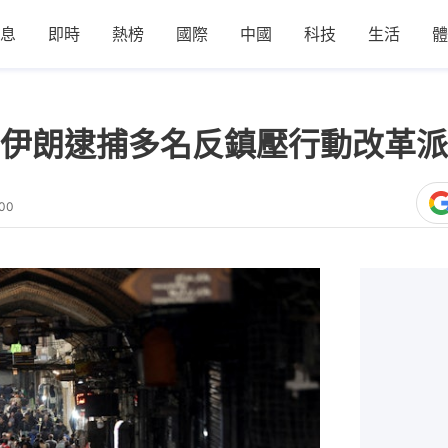
息
即時
熱榜
國際
中國
科技
生活
體
伊朗逮捕多名反鎮壓行動改革派
:00