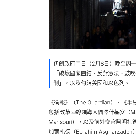
伊朗政府周日（2月8日）晚至周
「破壞國家團結、反對憲法、鼓吹
制」，以及勾結美國和以色列。
《衛報》（The Guardian）、《半
包括改革陣線領導人佩澤什基安（Masoud
Mansouri），以及前外交官阿明扎德
加爾扎德（Ebrahim Asgharzade