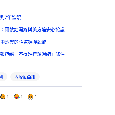
判7年監禁
：願就鈾濃縮與美方達安心協議
」中遭襲的彈道導彈設施
報拒絕「不得進行鈾濃縮」條件
列
內塔尼亞胡
1
1
0