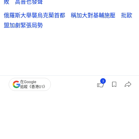
敗 高普也發聲
俄羅斯大舉襲烏克蘭首都 稱加大對基輔施壓 批歐
盟加劇緊張局勢
3
在Google
追蹤《香港01》
歐盟
旅遊注意系列
3
0
0
2
0