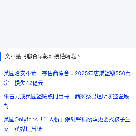
文章獲《聯合早報》授權轉載。
英國治安不靖 零售商協會：2025年店鋪盜竊550萬
宗 損失42億元
朱古力成英國盜賊熱門目標 商家祭出透明防盜盒應
對
英國Onlyfans「千人斬」網紅聲稱懷孕更要找孩子生
父 英媒提質疑