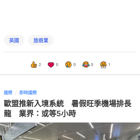
英國
旅遊業
2
0
0
0
1
國際
即時國際
歐盟推新入境系統 暑假旺季機場排長
龍 業界：或等5小時