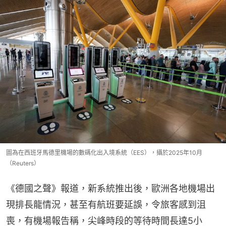
圖為在西班牙馬德里機場的數碼化出入境系統（EES），攝於2025年10月
（Reuters）
《德國之聲》報道，新系統推出後，歐洲各地機場出
現排長龍情況，甚至有航班要延誤，令旅客感到沮
喪，有機場報告稱，尖峰時段的等待時間長達5小