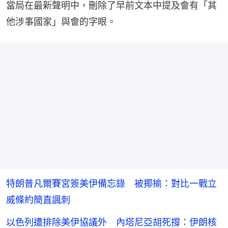
當局在最新聲明中，刪除了早前文本中提及會有「其
他涉事國家」與會的字眼。
特朗普凡爾賽宮簽美伊備忘錄 被揶揄：對比一戰立
威條約簡直諷刺
以色列遭排除美伊協議外 內塔尼亞胡死撐：伊朗核