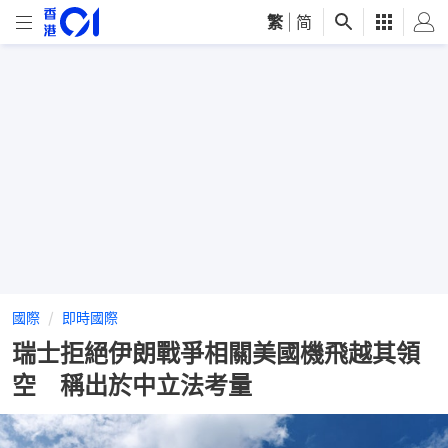
繁
|
简
國際
即時國際
瑞士拒絕伊朗戰爭相關美國機飛越其領
空 稱出於中立法考量