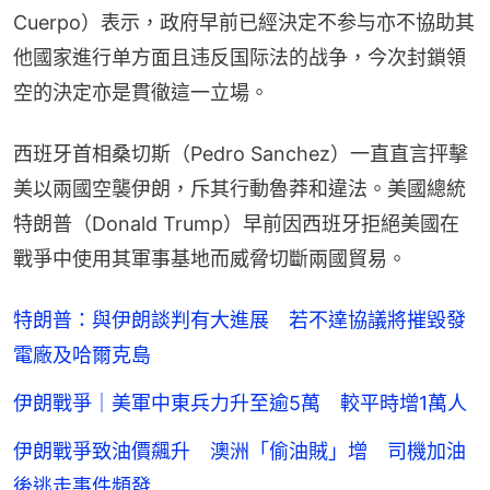
Cuerpo）表示，政府早前已經決定不参与亦不協助其
他國家進行单方面且违反国际法的战争，今次封鎖領
空的決定亦是貫徹這一立場。
西班牙首相桑切斯（Pedro Sanchez）一直直言抨擊
美以兩國空襲伊朗，斥其行動魯莽和違法。美國總統
特朗普（Donald Trump）早前因西班牙拒絕美國在
戰爭中使用其軍事基地而威脅切斷兩國貿易。
特朗普：與伊朗談判有大進展 若不達協議將摧毀發
電廠及哈爾克島
伊朗戰爭｜美軍中東兵力升至逾5萬 較平時增1萬人
伊朗戰爭致油價飆升 澳洲「偷油賊」增 司機加油
後逃走事件頻發