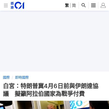
繁
|
简
國際
即時國際
白宮：特朗普冀4月6日前與伊朗達協
議 擬籲阿拉伯國家為戰爭付費