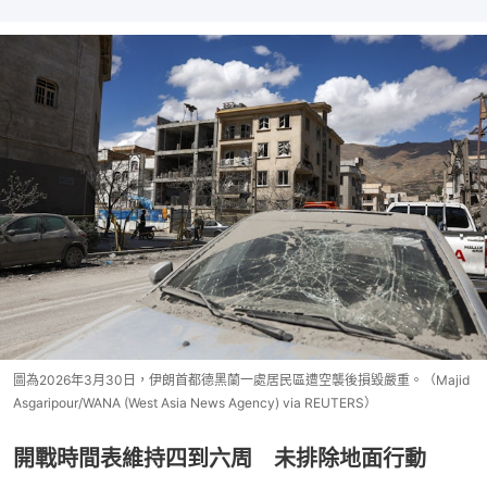
圖為2026年3月30日，伊朗首都德黑蘭一處居民區遭空襲後損毀嚴重。（Majid
Asgaripour/WANA (West Asia News Agency) via REUTERS）
開戰時間表維持四到六周 未排除地面行動