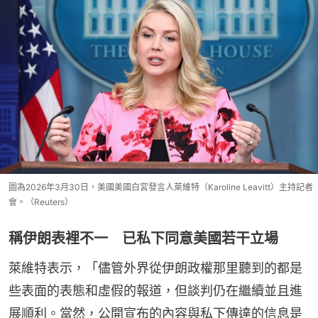
圖為2026年3月30日，美國美國白宮發言人萊維特（Karoline Leavitt）主持記者
會。（Reuters）
稱伊朗表裡不一 已私下同意美國若干立場
萊維特表示，「儘管外界從伊朗政權那里聽到的都是
些表面的表態和虛假的報道，但談判仍在繼續並且進
展順利。當然，公開宣布的內容與私下傳達的信息是