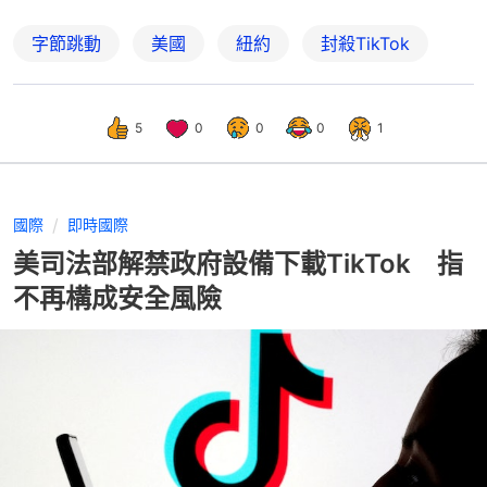
字節跳動
美國
紐約
封殺TikTok
5
0
0
0
1
國際
即時國際
美司法部解禁政府設備下載TikTok 指
不再構成安全風險