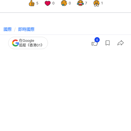
5
0
0
7
1
國際
即時國際
加拿大收回禁令 TikTok獲准繼續在加
6
在Google
追蹤《香港01》
營運 承諾保護數據安全