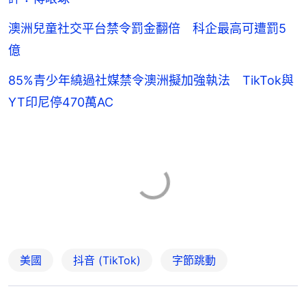
澳洲兒童社交平台禁令罰金翻倍 科企最高可遭罰5
億
85%青少年繞過社媒禁令澳洲擬加強執法 TikTok與
YT印尼停470萬AC
美國
抖音 (TikTok)
字節跳動