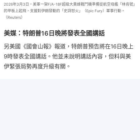
2026年3月3日，美軍一架F/A-18F超級大黃蜂戰鬥機準備從航空母艦「林肯號」
的甲板上起飛，支援對伊朗發動的「史詩怒火」（Epic Fury）軍事行動。
（Reuters）
美媒：特朗普16日晚將發表全國講話
另美國《國會山報》報道，特朗普預告將在16日晚上
9時發表全國講話。他並未說明講話內容，但料與美
伊緊張局勢再度升級有關。