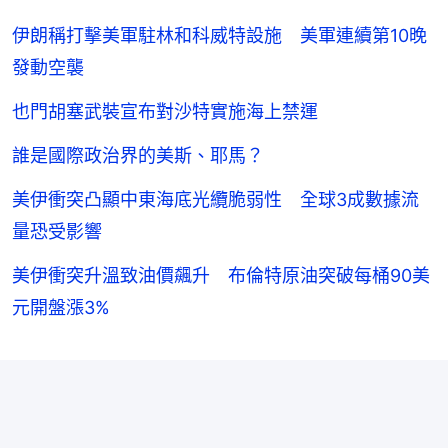
伊朗稱打擊美軍駐林和科威特設施 美軍連續第10晚
發動空襲
也門胡塞武裝宣布對沙特實施海上禁運
誰是國際政治界的美斯、耶馬？
美伊衝突凸顯中東海底光纜脆弱性 全球3成數據流
量恐受影響
美伊衝突升溫致油價飆升 布倫特原油突破每桶90美
元開盤漲3%