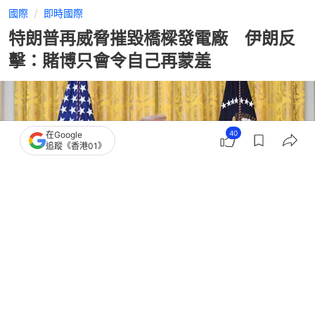
國際
即時國際
特朗普再威脅摧毀橋樑發電廠 伊朗反
擊：賭博只會令自己再蒙羞
40
在Google
追蹤《香港01》
撰文：
成依華
出版：
2026-07-22 21:27
更新：
2026-07-22 22:46