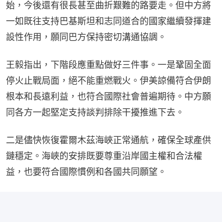
始，今後還有很長甚至曲折艱難的路要走。但中方將
一如既往支持巴基斯坦和志同道合的國家繼續發揮建
設性作用，願同巴方保持密切溝通協調。
王毅指出，下階段應重點做好三件事。一是鞏固全面
停火止戰局面，絕不能重燃戰火。伊美諒備符合伊朗
根本和長遠利益，也符合國際社會普遍期待。中方願
同各方一起堅定支持談判排除干擾推進下去。
二是儘快恢復霍爾木茲海峽正常通航，確保全球產供
鏈穩定。海峽的安排既要尊重沿岸國主權和合法權
益，也要符合國際慣例和各國共同願望。