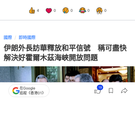
4
0
0
0
0
國際
即時國際
伊朗外長訪華釋放和平信號 稱可盡快
解決好霍爾木茲海峽開放問題
19
在Google
追蹤《香港01》