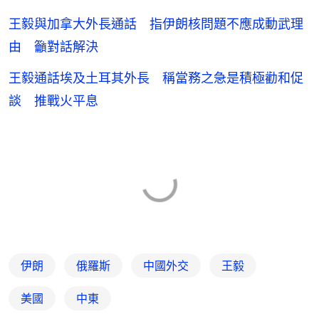
王毅與加拿大外長通話 指伊朗核問題不應成動武理
由 籲對話解決
王毅通話埃及土耳其外長 稱當務之急是積極勸和促
談 推戰火平息
伊朗
俄羅斯
中國外交
王毅
美國
中東