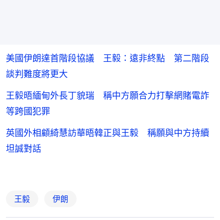
美國伊朗達首階段協議 王毅：遠非終點 第二階段
談判難度將更大
王毅晤緬甸外長丁貌瑞 稱中方願合力打擊網賭電詐
等跨國犯罪
英國外相顧綺慧訪華晤韓正與王毅 稱願與中方持續
坦誠對話
王毅
伊朗