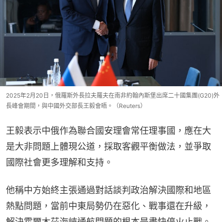
2025年2月20日，俄羅斯外長拉夫羅夫在南非約翰內斯堡出席二十國集團(G20)外
長峰會期間，與中國外交部長王毅會晤。（Reuters）
王毅表示中俄作為聯合國安理會常任理事國，應在大
是大非問題上體現公道，採取客觀平衡做法，並爭取
國際社會更多理解和支持。
他稱中方始終主張通過對話談判政治解決國際和地區
熱點問題，當前中東局勢仍在惡化、戰事還在升級，
解決霍爾木茲海峽通航問題的根本是盡快停火止戰。