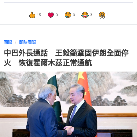
15
0
0
3
1
國際
即時國際
中巴外長通話 王毅籲鞏固伊朗全面停
火 恢復霍爾木茲正常通航