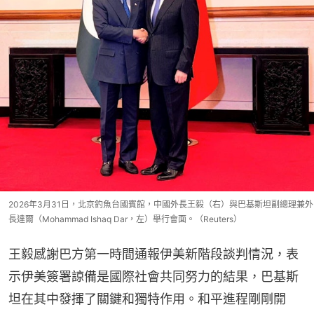
2026年3月31日，北京釣魚台國賓館，中國外長王毅（右）與巴基斯坦副總理兼外
長達爾（Mohammad Ishaq Dar，左）舉行會面。（Reuters）
王毅感謝巴方第一時間通報伊美新階段談判情況，表
示伊美簽署諒備是國際社會共同努力的結果，巴基斯
坦在其中發揮了關鍵和獨特作用。和平進程剛剛開