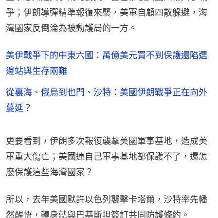
爭；伊朗導彈精準報復來襲，美軍自顧四散躲避，海
灣國家反倒淪為被動護局的一方。
美伊戰爭下的中東六國：萬億美元買不到保護還陷選
邊站與生存兩難
從裏海、俄烏到也門、沙特：美國伊朗戰爭正在向外
蔓延？
更要看到，伊朗多次報復襲擊美國軍事基地，造成美
軍重大傷亡；美國連自己軍事基地都保護不了，還怎
麼保護這些海灣國家？
所以，去年美國默許以色列襲擊卡塔爾，沙特率先幡
然醒悟，轉身就與巴基斯坦簽訂共同防護條約。