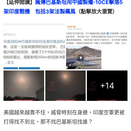
【延伸閲讀】
瘋傳巴基斯坦用中國製殲-10CE擊落5
架印度戰機　包括3架法製飆風
（點擊放大瀏覽）
+
14
美國越來越靠不住，威脅時刻在身邊，印度空軍更被
打得找不到北，那不找巴基斯坦找誰？