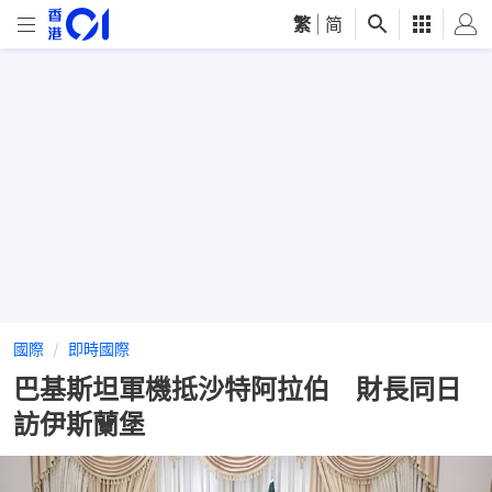
繁
|
简
國際
即時國際
巴基斯坦軍機抵沙特阿拉伯 財長同日
訪伊斯蘭堡