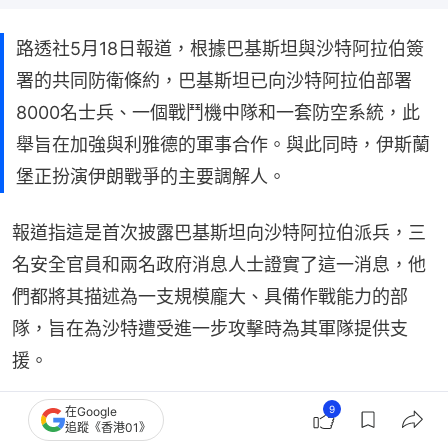
路透社5月18日報道，根據巴基斯坦與沙特阿拉伯簽
署的共同防衛條約，巴基斯坦已向沙特阿拉伯部署
8000名士兵、一個戰鬥機中隊和一套防空系統，此
舉旨在加強與利雅德的軍事合作。與此同時，伊斯蘭
堡正扮演伊朗戰爭的主要調解人。
報道指這是首次披露巴基斯坦向沙特阿拉伯派兵，三
名安全官員和兩名政府消息人士證實了這一消息，他
們都將其描述為一支規模龐大、具備作戰能力的部
隊，旨在為沙特遭受進一步攻擊時為其軍隊提供支
援。
9
在Google
追蹤《香港01》