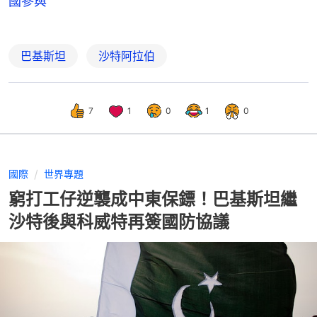
國參與
巴基斯坦
沙特阿拉伯
7
1
0
1
0
國際
世界專題
窮打工仔逆襲成中東保鏢！巴基斯坦繼
沙特後與科威特再簽國防協議