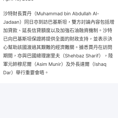
沙特財長賈丹（Muhammad bin Abdullah Al-
Jadaan）同日亦到訪巴基斯坦，雙方討論內容包括增
加貸款、延長信貸額度以及加強石油融資機制。沙特
已向巴基斯坦保證將提供全面的財政支持，並表示決
心幫助該國渡過其艱難的經濟難關。據悉賈丹在訪問
期間，亦與巴國總理謝里夫（Shehbaz Sharif），陸
軍元帥穆尼爾（Asim Munir）及外長達爾（Ishaq 
Dar）舉行重要會晤。