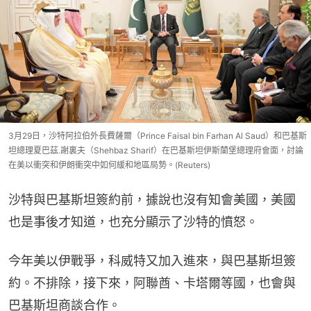
3月29日，沙特阿拉伯外長費薩爾（Prince Faisal bin Farhan Al Saud）和巴基斯
坦總理夏巴茲.謝裏夫（Shehbaz Sharif）在巴基斯坦伊斯蘭堡總理府會面，討論
在美以衝突和伊朗衝突中如何緩和地區局勢。(Reuters)
沙特與巴基斯坦簽約前，據說也沒有知會美國，美國
也是事後才知道，也充分顯示了沙特的憤怒。
今年美以伊戰爭，科威特又加入進來，與巴基斯坦簽
約。不排除，接下來，阿聯酋、卡塔爾等國，也會與
巴基斯坦商談合作。