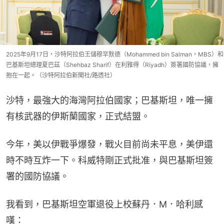
2025年9月17日，沙特阿拉伯王儲穆罕默德（Mohammed bin Salman，MBS）和
巴基斯坦總理夏巴茲（Shehbaz Sharif）在利雅得（Riyadh）簽署國防協議，擁
抱在一起。（沙特阿拉伯新聞社/路透社）
沙特，最強大的海灣阿拉伯國家；巴基斯坦，唯一擁
有核武器的伊斯蘭國家，正式結盟。
今年，美以伊戰爭爆發，戰火目前尚未平息，美伊還
時不時互炸一下。科威特剛正式批准，與巴基斯坦簽
署的國防協議。
我看到，巴基斯坦空軍退役上校蘇丹．M．哈利感
嘆：