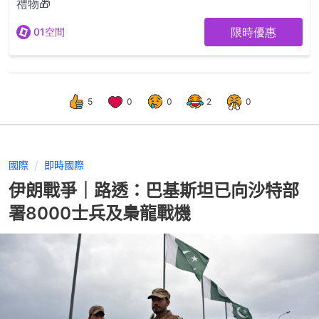
5
0
0
2
0
國際
即時國際
伊朗戰爭｜路透：巴基斯坦已向沙特部
署8000士兵及梟龍戰機