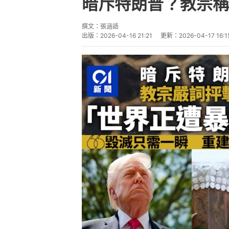
天主教教宗良十四世（Pope Leo
辭異常強硬的講話，抨擊那些在戰
世界「正遭受少數暴君的蹂躪」。美國
譴責教宗在打擊犯罪方面軟弱，且
己的言論向教宗道歉。
路透社報道，教宗在喀麥隆譴責那些