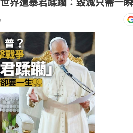
 XIV）4月16日（周四）在喀麥隆發表措
爭中耗費數以十億美元的領導人，並稱
總統特朗普（Donald Trump）此前
在外交政策方面糟糕透頂，並拒絕就自
利用宗教語言為戰爭辯護的領導人，稱