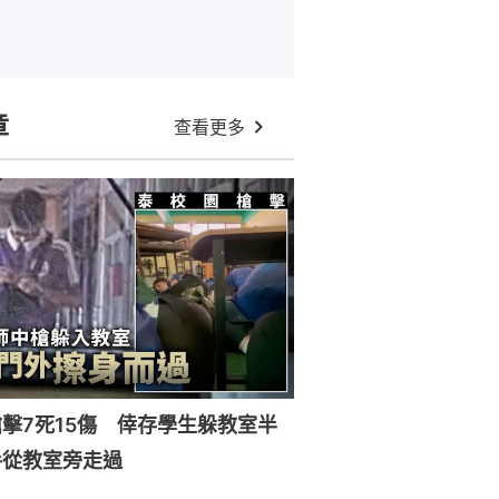
章
查看更多
擊7死15傷 倖存學生躲教室半
手從教室旁走過