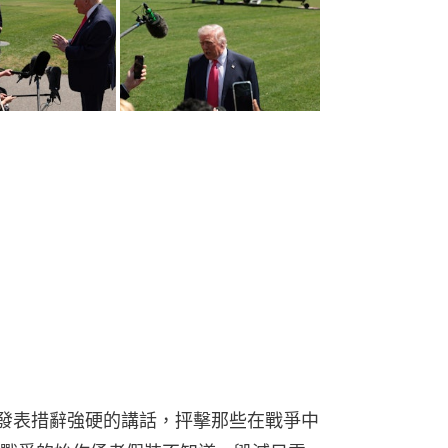
隆發表措辭強硬的講話，抨擊那些在戰爭中
戰爭的始作俑者假裝不知道，毀滅只需
間」。
界 特朗普促認清殘酷世界
：毀滅只需一瞬 重建卻要一生
 群眾大喊：耶穌不撐種族滅絕