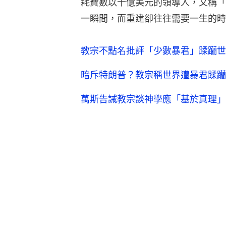
教宗良十四世
天主教
宗教
16
0