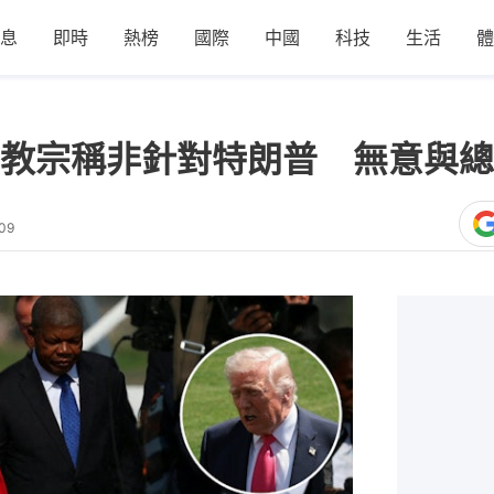
息
即時
熱榜
國際
中國
科技
生活
體
教宗稱非針對特朗普 無意與總
09