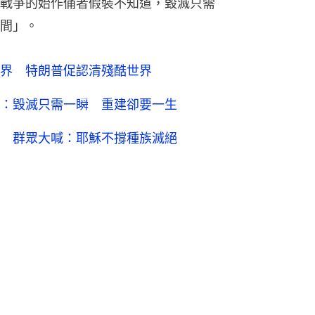
特朗普
美國
伊朗
2
7
8