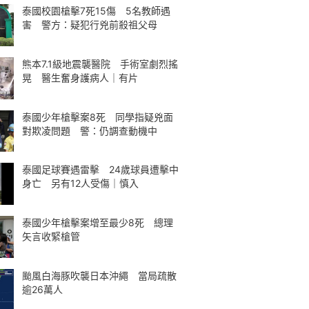
泰國校園槍擊7死15傷 5名教師遇
害 警方：疑犯行兇前殺祖父母
熊本7.1級地震襲醫院 手術室劇烈搖
晃 醫生奮身護病人｜有片
泰國少年槍擊案8死 同學指疑兇面
對欺凌問題 警：仍調查動機中
泰國足球賽遇雷擊 24歲球員遭擊中
身亡 另有12人受傷｜慎入
泰國少年槍擊案增至最少8死 總理
矢言收緊槍管
颱風白海豚吹襲日本沖繩 當局疏散
逾26萬人