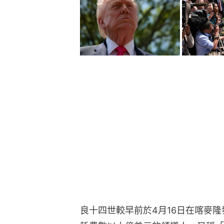
良十四世較早前於4月16日在喀麥
耗費數以十億美元的領導人，又稱「
一瞬間，而重建卻往往需要一生的時
教宗不點名批評「少數暴君」蹂躪世
暗斥特朗普？教宗稱世界遭暴君蹂躪
萬斯告誡教宗談神學應「基於真理」