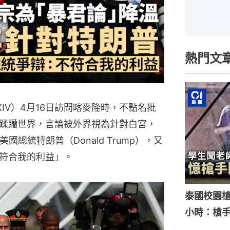
熱門文
 XIV）4月16日訪問喀麥隆時，不點名批
蹂躪世界，言論被外界視為針對白宮，
總統特朗普（Donald Trump），又
符合我的利益」。
泰國校園槍
小時：槍