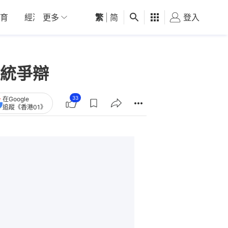
育
經濟
更多
01深圳
繁
觀點
|
简
健康
好食玩飛
登入
女
統爭辯
33
在Google
追蹤《香港01》