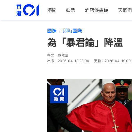
港聞
娛樂
酒店優惠碼
天氣消
國際
即時國際
為「暴君論」降溫 
撰文：
成依華
出版：
2026-04-18 23:00
更新：
2026-04-19 09: