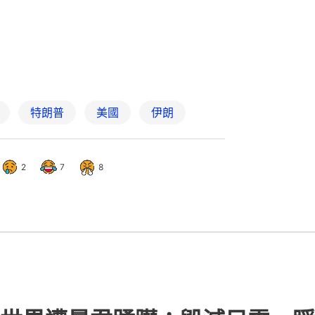
世界遭暴君蹂躪：毀滅只需一瞬
5