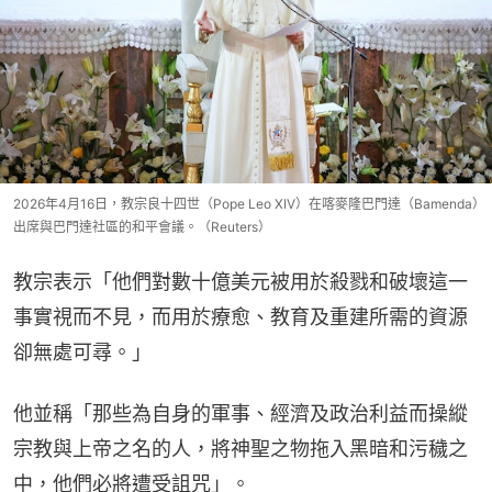
2026年4月16日，教宗良十四世（Pope Leo XIV）在喀麥隆巴門達（Bamenda）
出席與巴門達社區的和平會議。（Reuters）
教宗表示「他們對數十億美元被用於殺戮和破壞這一
事實視而不見，而用於療愈、教育及重建所需的資源
卻無處可尋。」
他並稱「那些為自身的軍事、經濟及政治利益而操縱
宗教與上帝之名的人，將神聖之物拖入黑暗和污穢之
中，他們必將遭受詛咒」。