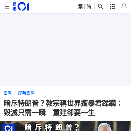
繁
|
简
國際
即時國際
暗斥特朗普？教宗稱世界遭暴君蹂躪：
毀滅只需一瞬 重建卻要一生