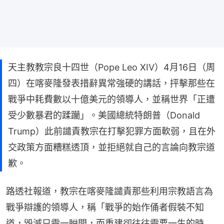
天主教教宗良十四世（Pope Leo XIV）4月16日（周
四）在喀麥隆發表措辭異常強硬的講話，抨擊那些在
戰爭中耗費數以十億美元的領導人，並稱世界「正遭
受少數暴君的蹂躪」。美國總統特朗普（Donald
Trump）此前譴責教宗在打擊犯罪方面軟弱，且在外
交政策方面糟糕透頂，並拒絕就自己的言論向教宗道
歉。
路透社報道，教宗在喀麥隆譴責那些利用宗教語言為
戰爭辯護的領導人，稱「戰爭的始作俑者假裝不知
道，毀滅只需一瞬間，而重建卻往往需要一生的時