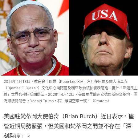
2026年4月13日，教宗良十四世（Pope Leo XIV，左）在阿爾及爾大清真寺
（Djamaa El Djazair）文化中心向阿爾及利亞政治領袖發表講話，批評「新殖民主
義」世界強權違反國際法。2026年4月12日，美國馬里蘭州安德魯斯聯合基地，圖
為總統特朗普（Donald Trump，右）離開空軍一號。（Reuters）
美國駐梵蒂岡大使伯奇（Brian Burch）近日表示，儘
管近期局勢緊張，但美國和梵蒂岡之間並不存在「深
刻裂痕」。