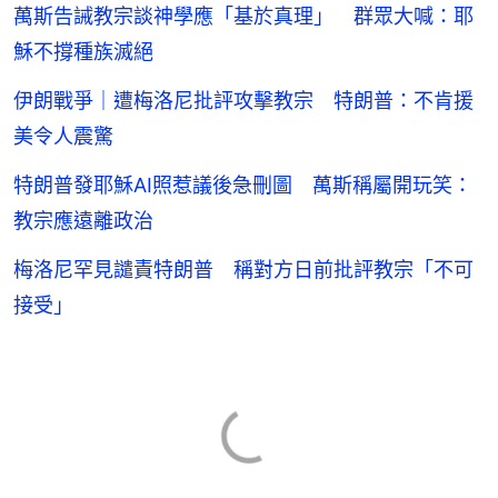
萬斯告誡教宗談神學應「基於真理」 群眾大喊：耶
穌不撐種族滅絕
伊朗戰爭｜遭梅洛尼批評攻擊教宗 特朗普：不肯援
美令人震驚
特朗普發耶穌AI照惹議後急刪圖 萬斯稱屬開玩笑：
教宗應遠離政治
梅洛尼罕見譴責特朗普 稱對方日前批評教宗「不可
接受」