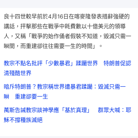
良十四世較早前於4月16日在喀麥隆發表措辭強硬的
講話，抨擊那些在戰爭中耗費數以十億美元的領導
人，又稱「戰爭的始作俑者假裝不知道，毀滅只需一
瞬間，而重建卻往往需要一生的時間」。
教宗不點名批評「少數暴君」蹂躪世界 特朗普促認
清殘酷世界
暗斥特朗普？教宗稱世界遭暴君蹂躪：毀滅只需一
瞬 重建卻要一生
萬斯告誡教宗談神學應「基於真理」 群眾大喊：耶
穌不撐種族滅絕