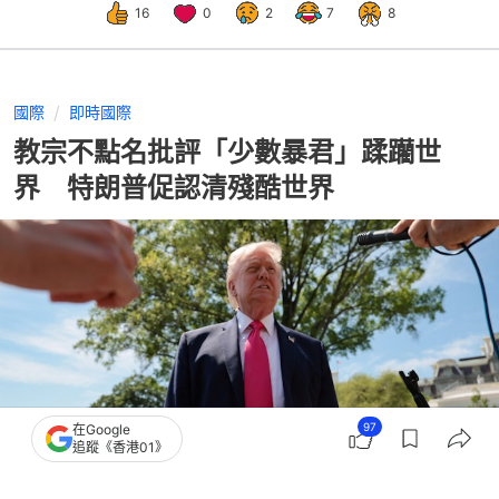
16
0
2
7
8
國際
即時國際
教宗不點名批評「少數暴君」蹂躪世
界 特朗普促認清殘酷世界
97
在Google
追蹤《香港01》