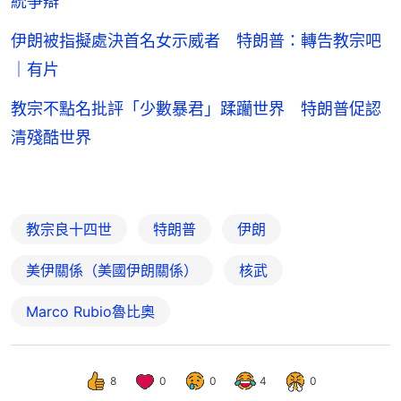
統爭辯
伊朗被指擬處決首名女示威者 特朗普：轉告教宗吧
｜有片
教宗不點名批評「少數暴君」蹂躪世界 特朗普促認
清殘酷世界
教宗良十四世
特朗普
伊朗
美伊關係（美國伊朗關係）
核武
Marco Rubio魯比奧
8
0
0
4
0