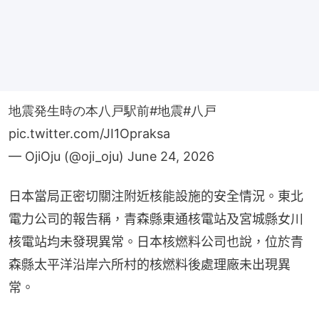
地震発生時の本八戸駅前
#地震
#八戸
pic.twitter.com/JI1Opraksa
— OjiOju (@oji_oju)
June 24, 2026
日本當局正密切關注附近核能設施的安全情況。東北
電力公司的報告稱，青森縣東通核電站及宮城縣女川
核電站均未發現異常。日本核燃料公司也說，位於青
森縣太平洋沿岸六所村的核燃料後處理廠未出現異
常。