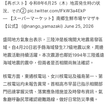
【再ポスト】令和8年6月25（木）地震発生時の状
況。その②
pic.twitter.com/lFkW3a4EkP
— 【スーパーマーケット】南郷生鮮市場ヤマザキ
【公式】 (@nango_yamazaki)
June 25, 2026
盛岡地方氣象台表示，三陸沖是板塊間大地震易發區
域。自4月20日岩手縣海域發生7.7級地震以來，周邊
地震活動持續活躍。本次震源也鄰近1994年三陸遙遠
海域地震的震中，但兩者是否相關尚無法確認。
核電方面，東通核電站、女川核電站及福島第一、第
二核電站均未報告異常。首相高市早苗已指示相關部
門迅速掌握災情、落實應急措施並及時發布資訊。氣
象廳呼籲民眾確認避難路線，做好日常防災準備。