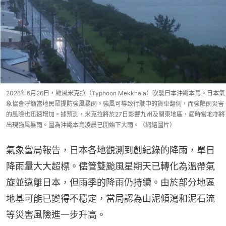
2026年6月26日，颱風米克拉（Typhoon Mekkhala）吹襲日本沖繩本島。日本氣
象協會呼籲當地民眾提防強風暴雨。強風可導致行駛中的貨車翻側，而強降雨災害
的風險也迅速增加。據預測，米克拉將於27日影響九州及關東地區，屆時當地亦將
出現強風暴雨。圖為沖繩本島凌晨已開始下大雨。（網絡圖片）
氣象當局報告，日本各地觀測到創紀錄的降雨，單日
降雨量大大超標。儘管雙颱風星期天已轉化為溫帶氣
旋並遠離日本，但雨季的降雨仍持續。由於部分地區
地基可能已變得不穩定，當局認為山泥傾瀉和泥石流
等災害風險進一步升高。