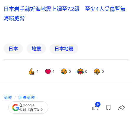
日本岩手縣近海地震上調至7.2級 至少4人受傷暫無
海嘯威脅
日本
地震
日本地震
4
1
0
0
0
國際
即時國際
9
在Google
日本岩手縣近海地震上調至7.2級 至少
追蹤《香港01》
4人受傷暫無海嘯威脅