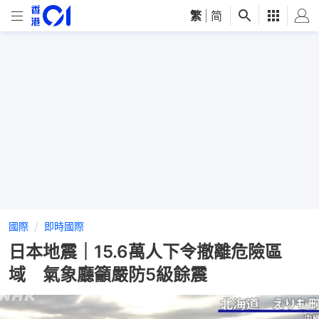
繁
|
简
國際
即時國際
日本地震｜15.6萬人下令撤離危險區
域 氣象廳籲嚴防5級餘震