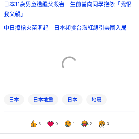
日本11歲男童遭繼父殺害 生前曾向同學抱怨「我恨
我父親」
中日擦槍火苗漸起 日本頻挑台海紅線引美國入局
日本
日本地震
日本
地震
6
0
1
2
0